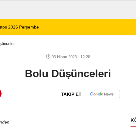
ustos 2026 Perşembe
12:04
Afyonkarahisar’da
şünceleri
03 Nisan 2023 - 12:28
Bolu Düşünceleri
TAKİP ET
K
inden