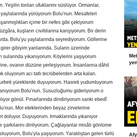
 Yeşilin tonları ufuklarımı süslüyor. Ormanlar,
 yaylalarında yürüyorum Bolu'nun. Mesafeleri
anmışlıkları içime bir nefes gibi çekiyorum
gâra, kuşların cıvıltılarına karışıyorum. Bir derin
rda. Bolu'yu yaylalarında seyrediyorum. Göllerine
 girer gibiyim yanlarında. Suların üzerinde
Met
in sularında yıkanıyorum. Köylerini yaşıyorum
yen
rine, ovanın düzüne yerleşiyorum. İnsanlarına dâhil
k oluyorum acı tatlı tecrübelerden arta kalan.
Gurbeti yüreklerde duyuyorum. Hasreti yudumluyorum
 kanıyorum Bolu'nun. Susuzluğumu gideriyorum o
hlıyor gönül. Pınarlarında dindiriyorum sanki ebedî
lu'nun. Mor eteklerinden beyaz zirvelerine
 doluyor. Duyuyorum. Irmaklarında yıkanıyor
 şarkılarını dinliyorum. Çağlayanlar misâli gönlüme
oluyorum, Bolu'yla yaşıyorum. Yaratılıştan gelen türlü
Afy