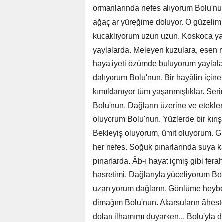
ormanlarında nefes alıyorum Bolu'nun.
ağaçlar yüreğime doluyor. O güzelim
kucaklıyorum uzun uzun. Koskoca yaş
yaylalarda. Meleyen kuzulara, esen rüz
hayatiyeti özümde buluyorum yaylala
dalıyorum Bolu'nun. Bir hayâlin içine
kımıldanıyor tüm yaşanmışlıklar. Ser
Bolu'nun. Dağların üzerine ve etekle
oluyorum Bolu'nun. Yüzlerde bir kırışı
Bekleyiş oluyorum, ümit oluyorum. 
her nefes. Soğuk pınarlarında suya
pınarlarda. Âb-ı hayat içmiş gibi fera
hasretimi. Dağlarıyla yüceliyorum Bo
uzanıyorum dağların. Gönlüme heybet
dimağım Bolu'nun. Akarsuların âheste
dolan ilhamımı duyarken... Bolu'yla d