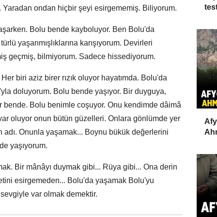
test
n. Yaradan ondan hiçbir şeyi esirgememiş. Biliyorum.
aşarken. Bolu bende kayboluyor. Ben Bolu'da
ürlü yaşanmışlıklarına karışıyorum. Devirleri
iş geçmiş, bilmiyorum. Sadece hissediyorum.
Her biri aziz birer rızık oluyor hayatımda. Bolu'da
'yla doluyorum. Bolu bende yaşıyor. Bir duyguya,
or bende. Bolu benimle coşuyor. Onu kendimde dâimâ
var oluyor onun bütün güzelleri. Onlara gönlümde yer
Afy
n adı. Onunla yaşamak... Boynu bükük değerlerini
Ahm
mde yaşıyorum.
ak. Bir mânâyı duymak gibi... Rüya gibi... Ona derin
etini esirgemeden... Bolu'da yaşamak Bolu'yu
evgiyle var olmak demektir.