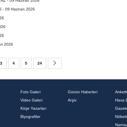
Z - 09 Haziran 2026
 09 Haziran 2026
26
026
26
an 2026
3
4
5
24
Foto Galeri
Günün Haberleri
Anketl
Video Galeri
Arşiv
Hava 
Köşe Yazarları
Gazete
Biyografiler
Nöbetc
Namaz 