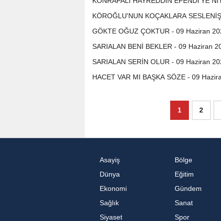
KONRAPALI HAYREDDİN EFENDİ'YE NİYA
KÖROĞLU'NUN KOÇAKLARA SESLENİŞİ -
GÖKTE OĞUZ ÇOKTUR - 09 Haziran 20
SARIALAN BENİ BEKLER - 09 Haziran 2
SARIALAN SERİN OLUR - 09 Haziran 20
HACET VAR MI BAŞKA SÖZE - 09 Hazir
1
2
Asayiş
Bölge
Dünya
Eğitim
Ekonomi
Gündem
Sağlık
Sanat
Siyaset
Spor