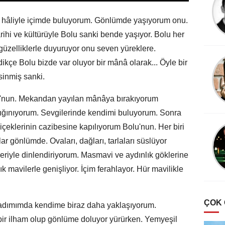
r hâliyle içimde buluyorum. Gönlümde yaşıyorum onu.
rihi ve kültürüyle Bolu sanki bende yaşıyor. Bolu her
i güzelliklerle duyuruyor onu seven yüreklere.
dikçe Bolu bizde var oluyor bir mânâ olarak... Öyle bir
sinmiş sanki.
u'nun. Mekandan yayılan mânâya bırakıyorum
sığınıyorum. Sevgilerinde kendimi buluyorum. Sonra
çiçeklerinin cazibesine kapılıyorum Bolu'nun. Her biri
ar gönlümde. Ovaları, dağları, tarlaları süslüyor
kleriyle dinlendiriyorum. Masmavi ve aydınlık göklerine
mavilerle genişliyor. İçim ferahlayor. Hür mavilikle
ÇOK
 adımımda kendime biraz daha yaklaşıyorum.
bir ilham olup gönlüme doluyor yürürken. Yemyeşil