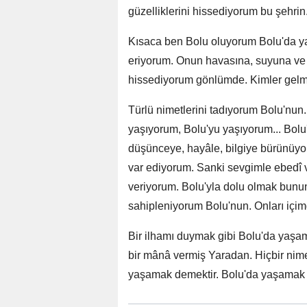
güzelliklerini hissediyorum bu şehri
Kısaca ben Bolu oluyorum Bolu'da y
eriyorum. Onun havasına, suyuna ve t
hissediyorum gönlümde. Kimler gelm
Türlü nimetlerini tadıyorum Bolu'nun. 
yaşıyorum, Bolu'yu yaşıyorum... Bolu
düşünceye, hayâle, bilgiye bürünüy
var ediyorum. Sanki sevgimle ebedî 
veriyorum. Bolu'yla dolu olmak bunu
sahipleniyorum Bolu'nun. Onları içi
Bir ilhamı duymak gibi Bolu'da yaşam
bir mânâ vermiş Yaradan. Hiçbir nim
yaşamak demektir. Bolu'da yaşamak s