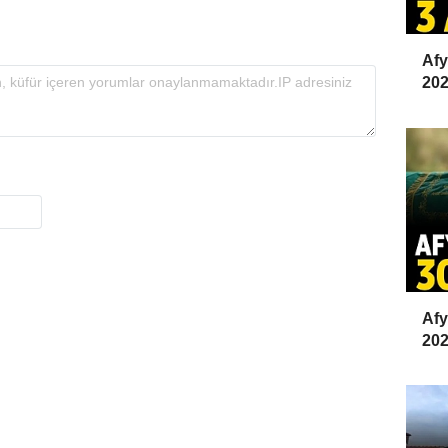
Afy
202
Afy
20