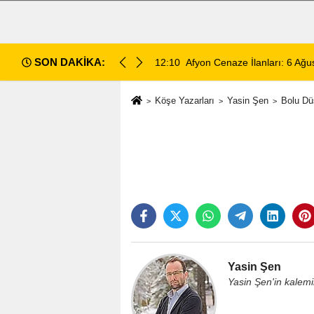
SON DAKİKA:
 Ölümünde 5 Şüpheli Gözaltına Alındı
12:10
Afyon Cenaze İlanları: 6 Ağ
Köşe Yazarları
Yasin Şen
Bolu Dü
Yasin Şen
Yasin Şen'in kalem