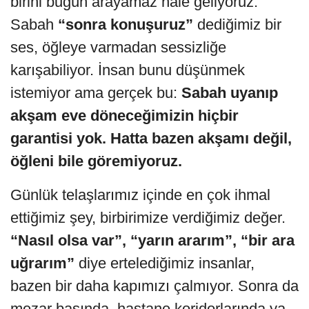
birini bugün arayamaz hâle geliyoruz.
Sabah
“sonra konuşuruz”
dediğimiz bir
ses, öğleye varmadan sessizliğe
karışabiliyor. İnsan bunu düşünmek
istemiyor ama gerçek bu:
Sabah uyanıp
akşam eve döneceğimizin hiçbir
garantisi yok. Hatta bazen akşamı değil,
öğleni bile göremiyoruz.
Günlük telaşlarımız içinde en çok ihmal
ettiğimiz şey, birbirimize verdiğimiz değer.
“Nasıl olsa var”,
“yarın ararım”, “bir ara
uğrarım”
diye ertelediğimiz insanlar,
bazen bir daha kapımızı çalmıyor. Sonra da
mezar başında, hastane koridorlarında ya