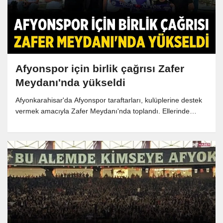
Afyonspor için birlik çağrısı Zafer
Meydanı'nda yükseldi
Afyonkarahisar'da Afyonspor taraftarları, kulüplerine destek
vermek amacıyla Zafer Meydanı'nda toplandı. Ellerinde
"Afyonspor Yok Olmasın" pankartı taşıyan futbolseverler,
kulübün geleceği için tüm kesimlere dayanışma çağrısında
bulundu.