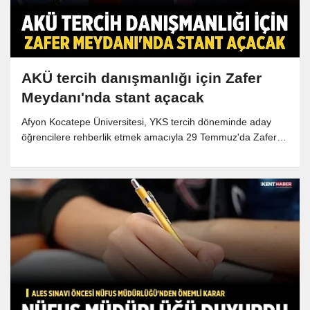
AKÜ tercih danışmanlığı için Zafer
Meydanı'nda stant açacak
Afyon Kocatepe Üniversitesi, YKS tercih döneminde aday
öğrencilere rehberlik etmek amacıyla 29 Temmuz'da Zafer
Meydanı'nda tanıtım ve tercih danışmanlığı etkinliği
düzenleyecek. Akademisyenler, üniversitenin lisans ve ön
lisans programları hakkında adaylara birebir bilgi verecek.