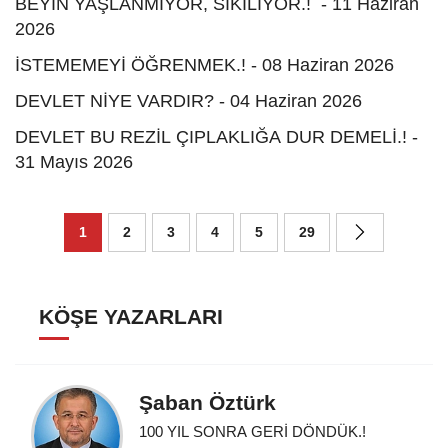
BEYİN YAŞLANMIYOR, SIKILIYOR.! - 11 Haziran
2026
İSTEMEMEYİ ÖĞRENMEK.! - 08 Haziran 2026
DEVLET NİYE VARDIR? - 04 Haziran 2026
DEVLET BU REZİL ÇIPLAKLIĞA DUR DEMELİ.! -
31 Mayıs 2026
1
2
3
4
5
29
KÖŞE YAZARLARI
Şaban Öztürk
100 YIL SONRA GERİ DÖNDÜK.!