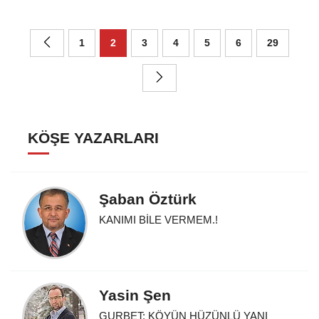
1
2
3
4
5
6
29
KÖŞE YAZARLARI
Şaban Öztürk
KANIMI BİLE VERMEM.!
Yasin Şen
GURBET: KÖYÜN HÜZÜNLÜ YANI