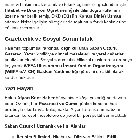
manevi birikimini akademik ve teknik eğitimlerle güçlendirmiştir.
Hitabet ve Diksiyon Öğretmenliği
ile dilin doğru kullanımı
üzerine rehberlik etmiş,
DKD (Düşün Konuş Dinle) Uzmanı
sıfatıyla kişisel gelişim süreçlerinde toplumun farklı kesimlerine
eğitimler vermiştir.
Gazetecilik ve Sosyal Sorumluluk
Kalemini toplumsal farkındalık için kullanan Şaban Öztürk,
Gazeteci Yazar
kimliğiyle güncel meseleleri ve yerel değerleri
analiz etmektedir. Sosyal sorumluluk bilincini uluslararası arenaya
taşıyarak
WEFA Uluslararası İnsani Yardım Organizasyonu
(WEFA e.V. CH) Başkan Yardımcılığı
görevini de aktif olarak
sürdürmektedir.
Yazı Hayatı
Halen
Afyon Kent Haber
bünyesinde köşe yazarlığına devam
eden Öztürk, her
Pazartesi ve Cuma
günleri kendine has
üslubuyla okurlarıyla buluşmakta; Afyonkarahisar'ın nabzını
tutarken küresel meselelere de yerel bir perspektif sunmaktadır.
Şaban Öztürk | Uzmanlık ve İlgi Alanları
İletişim Bilimleri:
Hitabet ve Diksiyon Eğitimi, Etkili