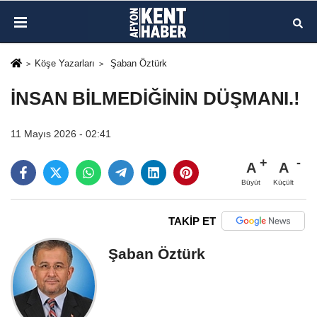
Köşe Yazarları
Şaban Öztürk
İNSAN BİLMEDİĞİNİN DÜŞMANI.!
11 Mayıs 2026 - 02:41
A
A
Büyüt
Küçült
TAKİP ET
Şaban Öztürk