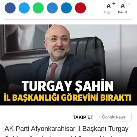
A
A
Büyüt
Küçült
TAKİP ET
AK Parti Afyonkarahisar İl Başkanı Turgay