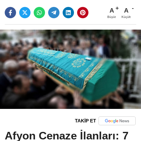
A
A
Büyüt
Küçült
TAKİP ET
Afyon Cenaze İlanları: 7