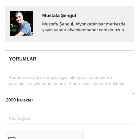
Mustafa Şengül
Mustafa Şengül, Afyonkarahisar merkezde
yayın yapan afyonkenthaber.com’da uzun
yıllardır yerel internet medyasında görev
almakta, haber akışı...
YORUMLAR