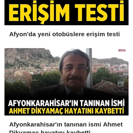
Afyon'da yeni otobüslere erişim testi
Afyonkarahisar'ın tanınan ismi Ahmet
Dikyamaç hayatını kaybetti