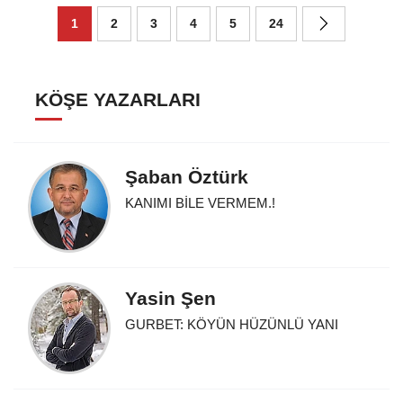
1
2
3
4
5
24
KÖŞE YAZARLARI
Şaban Öztürk
KANIMI BİLE VERMEM.!
Yasin Şen
GURBET: KÖYÜN HÜZÜNLÜ YANI