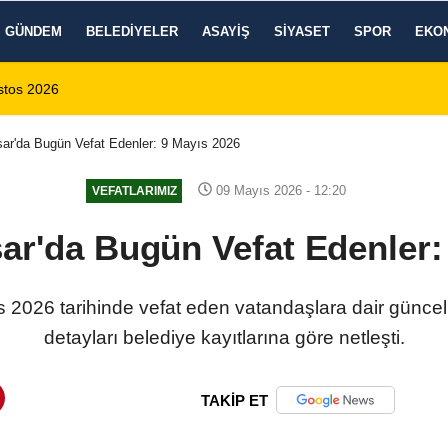
GÜNDEM
BELEDIYELER
ASAYIŞ
SIYASET
SPOR
EKO
ı: 1 Ölü, 15 Yaralı
14:59
8 Ağustos 2026
sar'da Bugün Vefat Edenler: 9 Mayıs 2026
09 Mayıs 2026 - 12:20
VEFATLARIMIZ
ar'da Bugün Vefat Edenler:
 2026 tarihinde vefat eden vatandaşlara dair güncel
detayları belediye kayıtlarına göre netleşti.
TAKİP ET