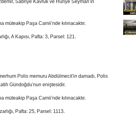
demir, Sabriye Kavruk ve Huriye Seyman'ın
 müteakip Paşa Camii'nde kılınacaktır.
ığı, A Kapısı, Pafta: 3, Parsel: 121.
merhum Polis memuru Abdülmecit'in damadı, Polis
ih Gündoğdu'nun eniştesidir.
 müteakip Paşa Camii'nde kılınacaktır.
rlığı, Pafta: 25, Parsel: 1113.