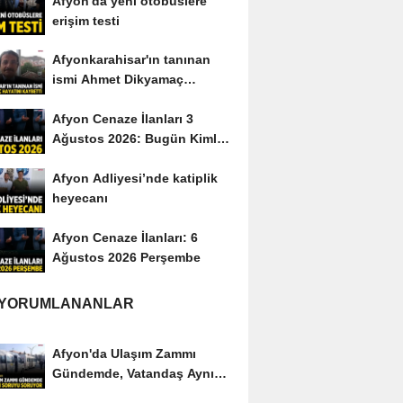
Afyon'da yeni otobüslere
erişim testi
Afyonkarahisar'ın tanınan
ismi Ahmet Dikyamaç
hayatını kaybetti
Afyon Cenaze İlanları 3
Ağustos 2026: Bugün Kimler
Vefat Etti?
Afyon Adliyesi’nde katiplik
heyecanı
Afyon Cenaze İlanları: 6
Ağustos 2026 Perşembe
 YORUMLANANLAR
Afyon'da Ulaşım Zammı
Gündemde, Vatandaş Aynı
Soruyu Soruyor