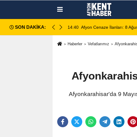
SON DAKİKA:
6
14:35
Sinanpaşa’da Otobüs Kazas
Haberler
Vefatlarımız
Afyonkarahi
Afyonkarahis
Afyonkarahisar'da 9 Mayıs