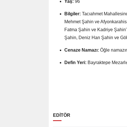
Yaş:
96
Bilgiler:
Tacıahmet Mahallesind
Mehmet Şahin ve Afyonkarahisa
Fatma Şahin ve Kadriye Şahin'i
Şahin, Deniz Han Şahin ve Gök
Cenaze Namazı:
Öğle namazına
Defin Yeri:
Bayraktepe Mezarlığı
EDİTÖR