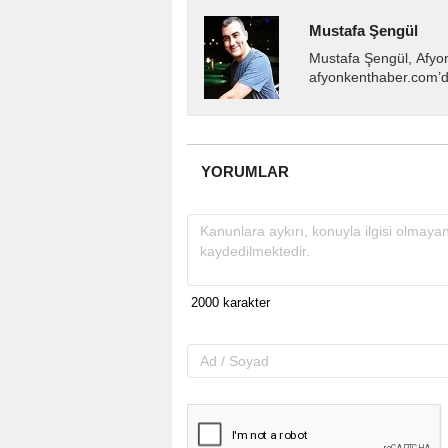
Mustafa Şengül
Mustafa Şengül, Afyo
afyonkenthaber.com’da
almakta, haber akışı..
YORUMLAR