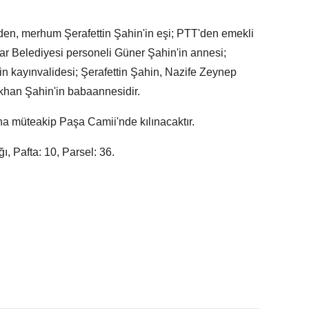
en, merhum Şerafettin Şahin'in eşi; PTT'den emekli
r Belediyesi personeli Güner Şahin'in annesi;
n kayınvalidesi; Şerafettin Şahin, Nazife Zeynep
han Şahin'in babaannesidir.
 müteakip Paşa Camii'nde kılınacaktır.
, Pafta: 10, Parsel: 36.