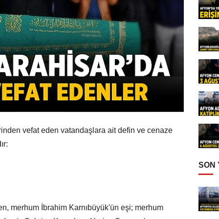
inden vefat eden vatandaşlara ait defin ve cenaze
ır:
SON
en, merhum İbrahim Karnıbüyük'ün eşi; merhum