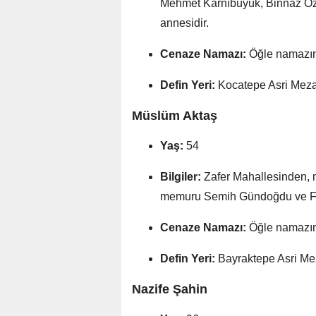
Mehmet Karnıbüyük, Binnaz Öz
annesidir.
Cenaze Namazı:
Öğle namazına
Defin Yeri:
Kocatepe Asri Mezarl
Müslüm Aktaş
Yaş:
54
Bilgiler:
Zafer Mahallesinden, 
memuru Semih Gündoğdu ve Fat
Cenaze Namazı:
Öğle namazına
Defin Yeri:
Bayraktepe Asri Meza
Nazife Şahin