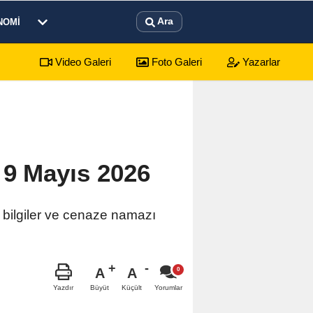
Ara
NOMI
Video Galeri
Foto Galeri
Yazarlar
 Afyonkarahisar Nöbetçi Eczaneler
 9 Mayıs 2026
 bilgiler ve cenaze namazı
A
A
Büyüt
Küçült
Yazdır
Yorumlar