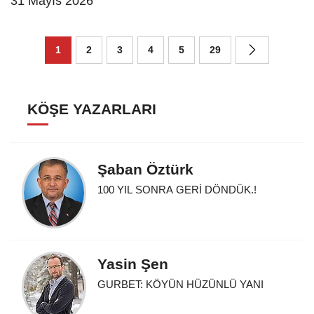
31 Mayıs 2026
1
2
3
4
5
29
KÖŞE YAZARLARI
Şaban Öztürk
100 YIL SONRA GERİ DÖNDÜK.!
Yasin Şen
GURBET: KÖYÜN HÜZÜNLÜ YANI