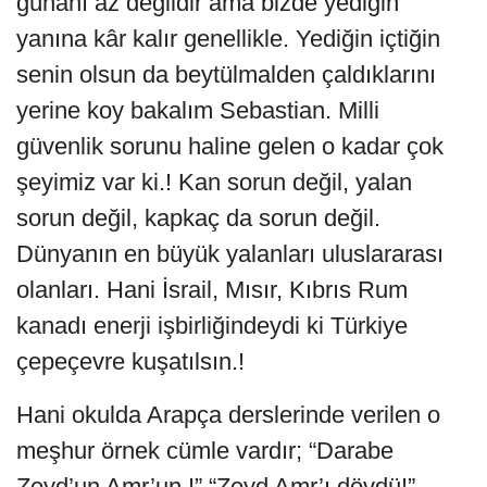
günahı az değildir ama bizde yediğin
yanına kâr kalır genellikle. Yediğin içtiğin
senin olsun da beytülmalden çaldıklarını
yerine koy bakalım Sebastian. Milli
güvenlik sorunu haline gelen o kadar çok
şeyimiz var ki.! Kan sorun değil, yalan
sorun değil, kapkaç da sorun değil.
Dünyanın en büyük yalanları uluslararası
olanları. Hani İsrail, Mısır, Kıbrıs Rum
kanadı enerji işbirliğindeydi ki Türkiye
çepeçevre kuşatılsın.!
Hani okulda Arapça derslerinde verilen o
meşhur örnek cümle vardır; “Darabe
Zeyd’un Amr’un.!” “Zeyd Amr’ı dövdü!”.