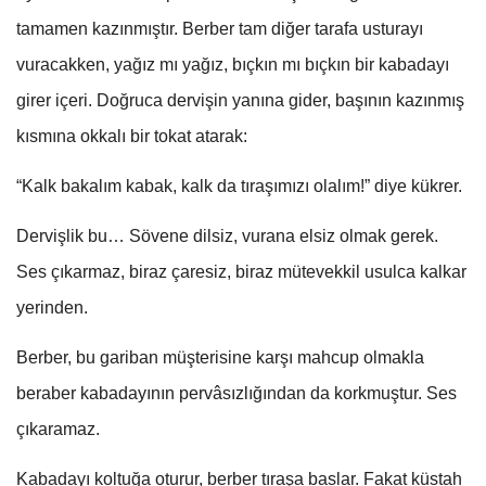
tamamen kazınmıştır. Berber tam diğer tarafa usturayı
vuracakken, yağız mı yağız, bıçkın mı bıçkın bir kabadayı
girer içeri. Doğruca dervişin yanına gider, başının kazınmış
kısmına okkalı bir tokat atarak:
“Kalk bakalım kabak, kalk da tıraşımızı olalım!” diye kükrer.
Dervişlik bu… Sövene dilsiz, vurana elsiz olmak gerek.
Ses çıkarmaz, biraz çaresiz, biraz mütevekkil usulca kalkar
yerinden.
Berber, bu gariban müşterisine karşı mahcup olmakla
beraber kabadayının pervâsızlığından da korkmuştur. Ses
çıkaramaz.
Kabadayı koltuğa oturur, berber tıraşa baslar. Fakat küstah