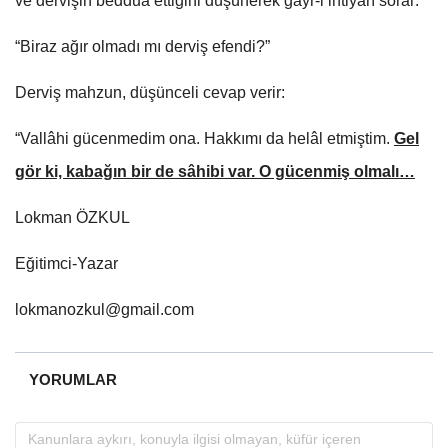
ve dervişin beddua ettiğini düşünerek gayr-i ihtiyarî sorar:
“Biraz ağır olmadı mı derviş efendi?”
Derviş mahzun, düşünceli cevap verir:
“Vallâhi gücenmedim ona. Hakkımı da helâl etmiştim.
Gel
gör ki, kabağın bir de sâhibi var. O gücenmiş olmalı…
Lokman ÖZKUL
Eğitimci-Yazar
lokmanozkul@gmail.com
YORUMLAR