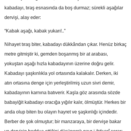
kabadayı, tıraş esnasında da boş durmaz; sürekli aşağılar
dervişi, alay eder:
“Kabak aşağı, kabak yukarı!..”
Nihayet tıraş biter, kabadayı dükkândan çıkar. Henüz birkaç
metre gitmiştir ki, gemden boşanmış bir at arabası,
yokuştan aşağı hızla kabadayının üzerine doğru gelir.
Kabadayı şaşkınlıkla yol ortasında kalakalır. Derken, iki
atın ortasına denge için yerleştirilmiş uzun sivri demir,
kabadayının karnına batıverir. Kaşla göz arasında sözde
babayiğit kabadayı oracığa yığılır kalır, ölmüştür. Herkes bir
anda olup biten bu olayın hayret ve şaşkınlığı içindedir.
Berber de şok olmuştur; bir manzaraya, bir dervişe bakar