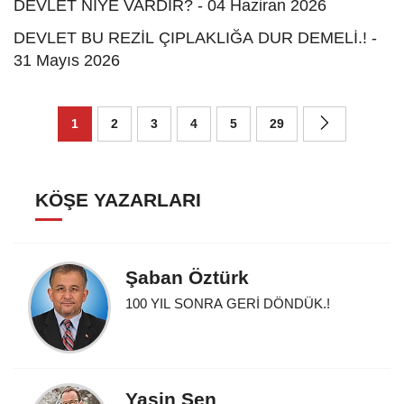
DEVLET NİYE VARDIR? - 04 Haziran 2026
DEVLET BU REZİL ÇIPLAKLIĞA DUR DEMELİ.! -
31 Mayıs 2026
1
2
3
4
5
29
KÖŞE YAZARLARI
Şaban Öztürk
100 YIL SONRA GERİ DÖNDÜK.!
Yasin Şen