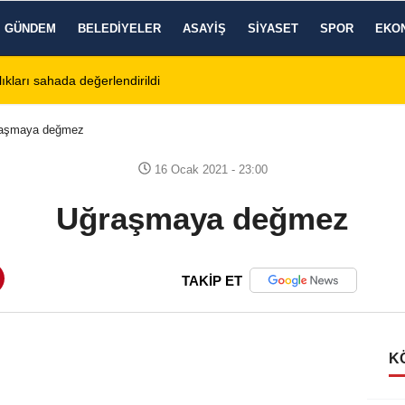
GÜNDEM
BELEDIYELER
ASAYIŞ
SIYASET
SPOR
EKO
ıkları sahada değerlendirildi
11:18
Afyon Cenaze İlanl
aşmaya değmez
16 Ocak 2021 - 23:00
Uğraşmaya değmez
TAKİP ET
K