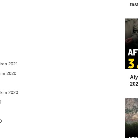
test
iran 2021
sım 2020
Afy
202
 Ekim 2020
0
20