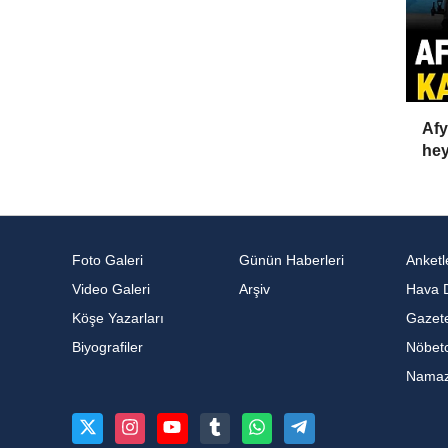
Afy
hey
Foto Galeri
Günün Haberleri
Anketl
Video Galeri
Arşiv
Hava 
Köşe Yazarları
Gazete
Biyografiler
Nöbetc
Namaz 