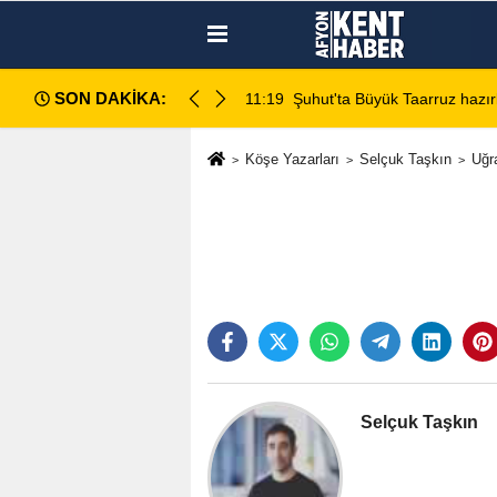
SON DAKİKA:
retimi sahada inceledi
11:19
Şuhut'ta Büyük Taarruz hazırl
Köşe Yazarları
Selçuk Taşkın
Uğr
Selçuk Taşkın