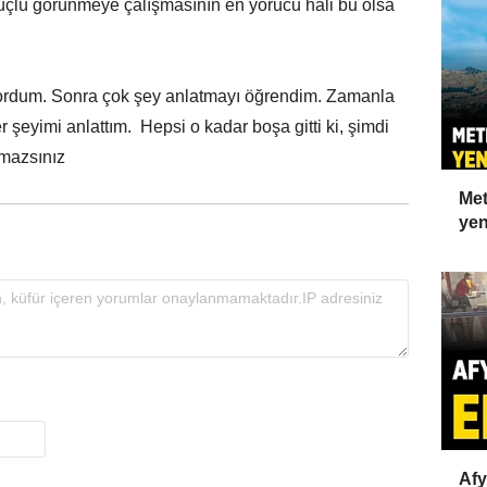
güçlü görünmeye çalışmasının en yorucu hali bu olsa
ordum. Sonra çok şey anlatmayı öğrendim. Zamanla
r şeyimi anlattım. Hepsi o kadar boşa gitti ki, şimdi
amazsınız
Met
yen
Afy