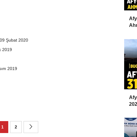
Afy
Ahm
- 09 Şubat 2020
k 2019
asım 2019
Afy
202
1
2