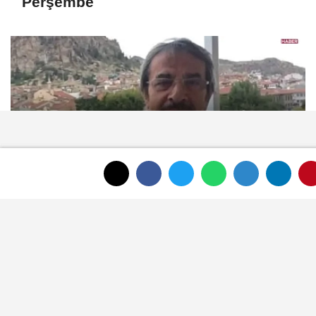
Perşembe
Afyonkarahisar'ın tanınan ismi Ahmet
Dikyamaç hayatını kaybetti
ÇOK OKUNAN HABERLER