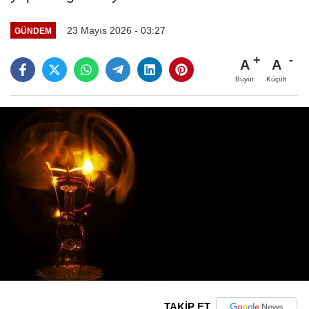
23 Mayıs 2026 - 03:27
GÜNDEM
A
A
Büyüt
Küçült
TAKİP ET