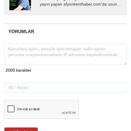
yayın yapan afyonkenthaber.com’da uzun
yıllardır yerel internet medyasında görev
almakta, haber akışı...
YORUMLAR