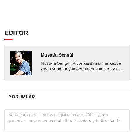
EDİTÖR
Mustafa Şengül
Mustafa Şengül, Afyonkarahisar merkezde
yayın yapan afyonkenthaber.com’da uzun
yıllardır yerel internet medyasında görev
almakta, haber akışı...
YORUMLAR