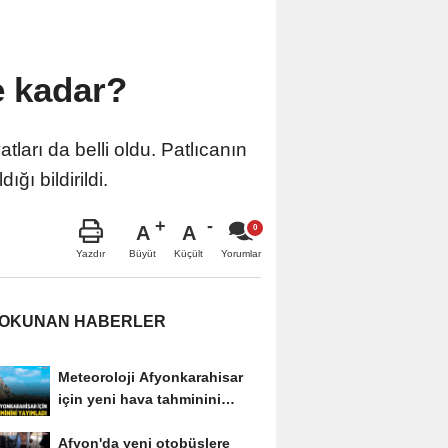
e kadar?
ları da belli oldu. Patlıcanın
ğı bildirildi.
A
A
Büyüt
Küçült
Yazdır
Yorumlar
 OKUNAN HABERLER
Meteoroloji Afyonkarahisar
için yeni hava tahminini
yayımladı
Afyon'da yeni otobüslere