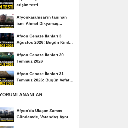
erişim testi
Afyonkarahisar'ın tanınan
ismi Ahmet Dikyamaç
hayatını kaybetti
Afyon Cenaze İlanları 3
Ağustos 2026: Bugün Kimler
Vefat Etti?
Afyon Cenaze İlanları 30
Temmuz 2026
Afyon Cenaze İlanları 31
Temmuz 2026: Bugün Vefat
Edenler Kimler?
 YORUMLANANLAR
Afyon'da Ulaşım Zammı
Gündemde, Vatandaş Aynı
Soruyu Soruyor