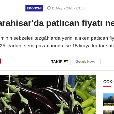
11 Mayıs 2026 - 03:13
EKONOMI
rahisar'da patlıcan fiyatı n
nin sebzeleri tezgâhlarda yerini alırken patlıcan fiyat
5 liradan, semt pazarlarında ise 15 liraya kadar satıldı
TAKİP ET
ÇOK