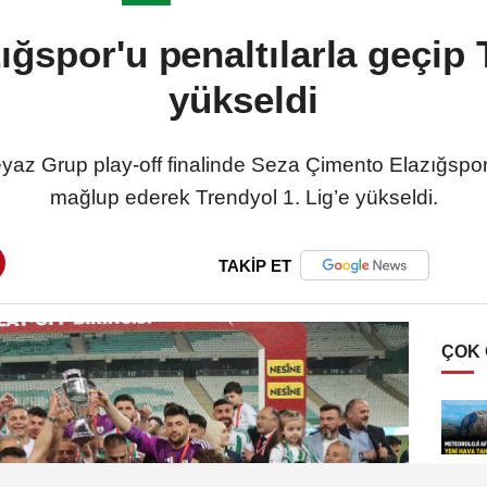
ğspor'u penaltılarla geçip 
yükseldi
az Grup play-off finalinde Seza Çimento Elazığspor’u 
mağlup ederek Trendyol 1. Lig’e yükseldi.
TAKİP ET
ÇOK