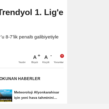
Trendyol 1. Lig'e
8-7’lik penaltı galibiyetiyle
A
A
Büyüt
Küçült
Yazdır
Yorumlar
 OKUNAN HABERLER
Meteoroloji Afyonkarahisar
için yeni hava tahminini
yayımladı
Afyon'da yeni otobüslere