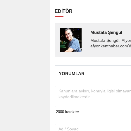
EDİTÖR
Mustafa Şengül
Mustafa Şengül, Afyo
afyonkenthaber.com’da
almakta, haber akışı..
YORUMLAR