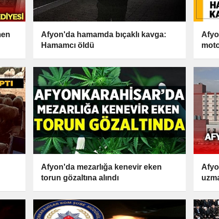
men
Afyon'da hamamda bıçaklı kavga:
Afyo
Hamamcı öldü
moto
kayb
Afyon'da mezarlığa kenevir eken
Afyo
torun gözaltına alındı
uzma