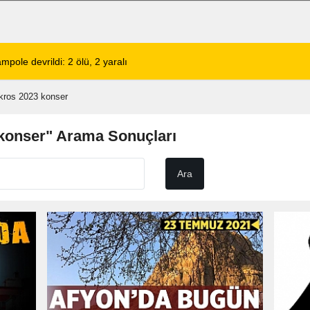
lerinin Tercihi: Halil Engin Oto Yıkama
02:11
Şarkıcı Cansever 
kros 2023 konser
konser" Arama Sonuçları