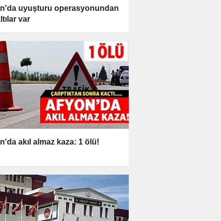
n'da uyuşturu operasyonundan
tılar var
n'da akıl almaz kaza: 1 ölü!