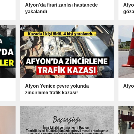
Afyon'da firari zanlısı hastanede
Afyo
yakalandı
gözal
Afyon Yenice çevre yolunda
Afyo
zincirleme trafik kazası!