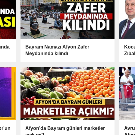
unda
Bayram Namazı Afyon Zafer
Koca
Meydanında kılındı
Zıba
or'un
Afyon'da Bayram günleri marketler
Avru
açık mı?
Afyo