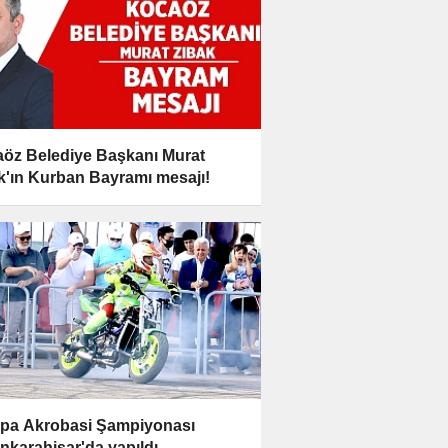
öz Belediye Başkanı Murat
k'ın Kurban Bayramı mesajı!
pa Akrobasi Şampiyonası
nkarahisar'da yapıldı