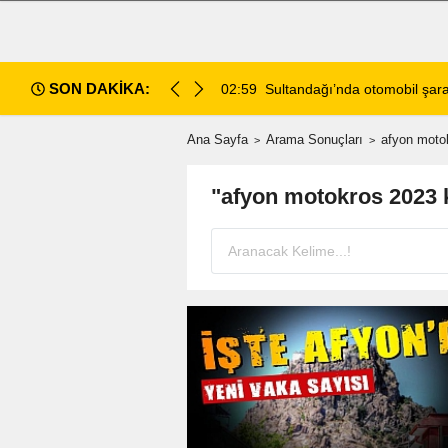
SON DAKİKA:
di: 2 ölü, 2 yaralı
02:13
Afyonkarahisar'da Araç Sahip
Ana Sayfa
Arama Sonuçları
afyon moto
"afyon motokros 2023 