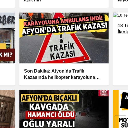
18 T
İlanl
Son Dakika: Afyon'da Trafik
Kazasında helikopter karayoluna
indi