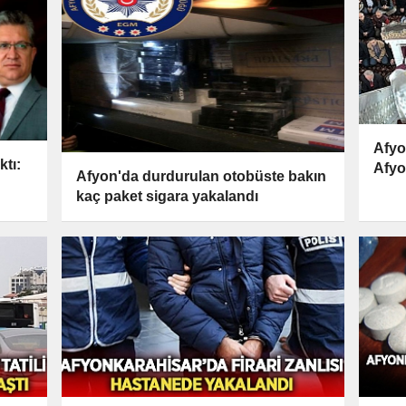
Afyo
ktı:
Afyo
Afyon'da durdurulan otobüste bakın
kaç paket sigara yakalandı