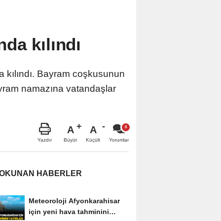
da kılındı
 kılındı. Bayram coşkusunun
Bayram namazına vatandaşlar
A
A
Büyüt
Küçült
Yazdır
Yorumlar
 OKUNAN HABERLER
Meteoroloji Afyonkarahisar
için yeni hava tahminini