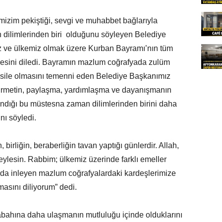
ğimizim pekiştiği, sevgi ve muhabbet bağlarıyla
dilimlerinden biri olduğunu söyleyen Belediye
z ve ülkemiz olmak üzere Kurban Bayramı’nın tüm
irmesini diledi. Bayramın mazlum coğrafyada zulüm
esile olmasını temenni eden Belediye Başkanımız
ürmetin, paylaşma, yardımlaşma ve dayanışmanın
rlandığı bu müstesna zaman dilimlerinden birini daha
nı söyledi.
irliğin, beraberliğin tavan yaptığı günlerdir. Allah,
 eylesin. Rabbim; ülkemiz üzerinde farklı emeller
ında inleyen mazlum coğrafyalardaki kardeşlerimize
asını diliyorum” dedi.
abahına daha ulaşmanın mutluluğu içinde olduklarını