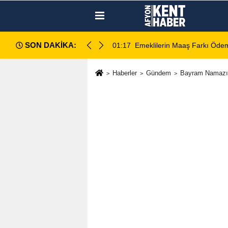
SON DAKİKA:
ece Hesaplara Yatıyor
01:01
Afyonspor için birlik çağrısı
Haberler
Gündem
Bayram Namazı 