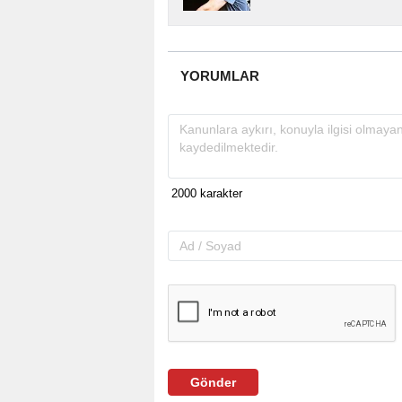
almakta, haber akışı..
YORUMLAR
Gönder