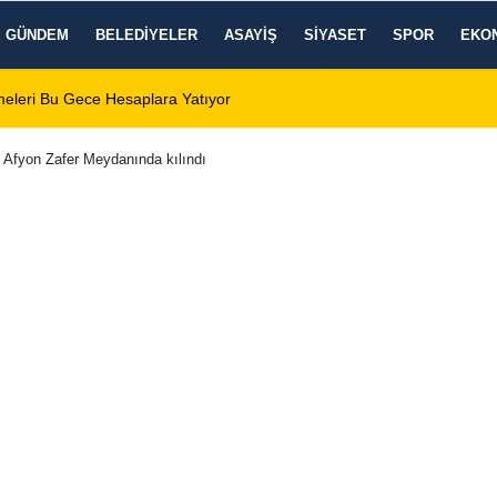
GÜNDEM
BELEDIYELER
ASAYIŞ
SIYASET
SPOR
EKO
 Zafer Meydanı'nda yükseldi
01:31
Dinar'da beş gün 
Afyon Zafer Meydanında kılındı