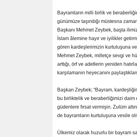
Bayramların milli birlik ve beraberli
günümüze taşındığı müstesna zaman 
Başkanı Mehmet Zeybek, başta ilimi
İslam âlemine hayır ve iyilikler get
gören kardeşlerimizin kurtuluşuna v
Mehmet Zeybek, milletçe sevgi ve h
arttığı, örf ve adetlerin yeniden hatı
karşılamanın heyecanını paylaştıkları
Başkan Zeybek; “Bayram, kardeşliğin, b
bu birliktelik ve beraberliğimizi daim
güdenlere fırsat vermişin. Zulüm alt
de bayramların kurtuluşuna vesile olm
Ülkemiz olarak huzurlu bir bayram s