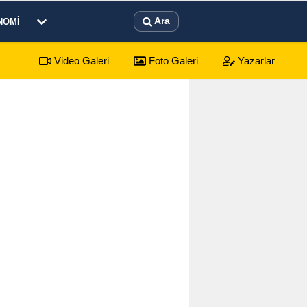
Ara
NOMI
Video Galeri
Foto Galeri
Yazarlar
sürecek festival programı açıklandı