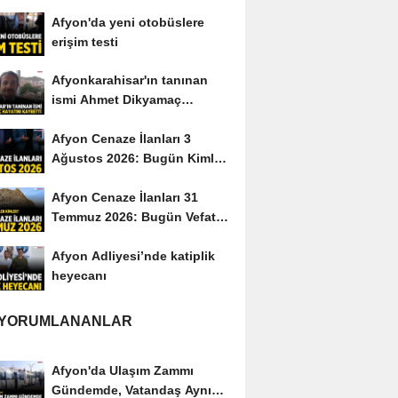
yayımladı
Afyon'da yeni otobüslere
erişim testi
Afyonkarahisar'ın tanınan
ismi Ahmet Dikyamaç
hayatını kaybetti
Afyon Cenaze İlanları 3
Ağustos 2026: Bugün Kimler
Vefat Etti?
Afyon Cenaze İlanları 31
Temmuz 2026: Bugün Vefat
Edenler Kimler?
Afyon Adliyesi’nde katiplik
heyecanı
 YORUMLANANLAR
Afyon'da Ulaşım Zammı
Gündemde, Vatandaş Aynı