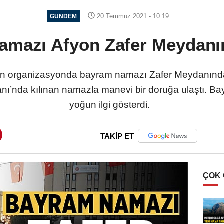
20 Temmuz 2021 - 10:19
GÜNDEM
mazı Afyon Zafer Meydanın
en organizasyonda bayram namazı Zafer Meydanında
anı’nda kılınan namazla manevi bir doruğa ulaştı. 
yoğun ilgi gösterdi.
TAKİP ET
ÇOK