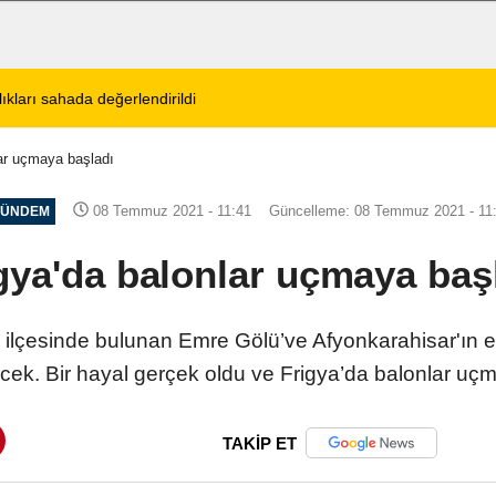
tos 2026 Cuma Defin Bilgileri Açıklandı
01:31
Dinar'da beş gün 
lar uçmaya başladı
08 Temmuz 2021 - 11:41
Güncelleme: 08 Temmuz 2021 - 11
ÜNDEM
gya'da balonlar uçmaya baş
 ilçesinde bulunan Emre Gölü’ve Afyonkarahisar'ın eş
cek. Bir hayal gerçek oldu ve Frigya’da balonlar uç
TAKİP ET