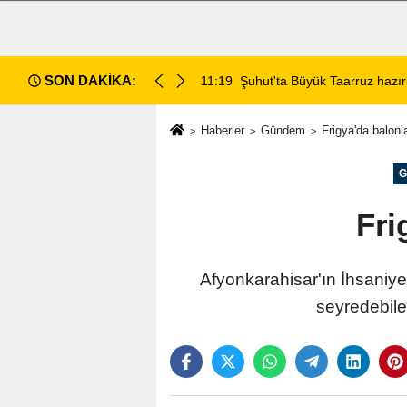
SON DAKİKA:
da değerlendirildi
11:18
Afyon Cenaze İlanları: 7 Ağus
Haberler
Gündem
Frigya'da balon
G
Fri
Afyonkarahisar'ın İhsaniye
seyredebile