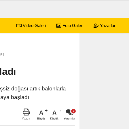
Video Galeri
Foto Galeri
Yazarlar
sürecek festival programı açıklandı
01:17
Emekli
:51
ladı
siz doğası artık balonlarla
maya başladı
A
A
Büyüt
Küçült
Yazdır
Yorumlar