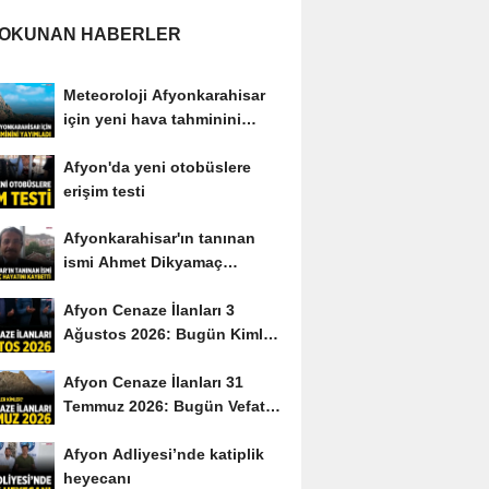
 OKUNAN HABERLER
Meteoroloji Afyonkarahisar
için yeni hava tahminini
yayımladı
Afyon'da yeni otobüslere
erişim testi
Afyonkarahisar'ın tanınan
ismi Ahmet Dikyamaç
hayatını kaybetti
Afyon Cenaze İlanları 3
Ağustos 2026: Bugün Kimler
Vefat Etti?
Afyon Cenaze İlanları 31
Temmuz 2026: Bugün Vefat
Edenler Kimler?
Afyon Adliyesi’nde katiplik
heyecanı