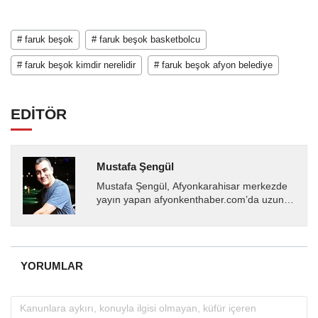
# faruk beşok
# faruk beşok basketbolcu
# faruk beşok kimdir nerelidir
# faruk beşok afyon belediye
EDİTÖR
Mustafa Şengül
Mustafa Şengül, Afyonkarahisar merkezde
yayın yapan afyonkenthaber.com’da uzun
yıllardır yerel internet medyasında görev
almakta, haber akışı...
YORUMLAR