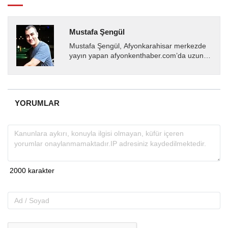
Mustafa Şengül
Mustafa Şengül, Afyonkarahisar merkezde
yayın yapan afyonkenthaber.com’da uzun
yıllardır yerel internet medyasında görev
almakta, haber akışı...
YORUMLAR