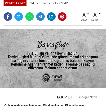
14 Temmuz 2021 - 09:42
VEFATLARIMIZ
A
A
Büyüt
Küçült
TAKİP ET
Afyonkarahisar Belediye Başkanı