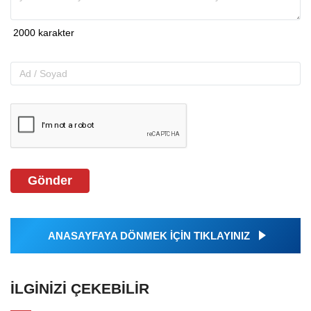
Gönder
ANASAYFAYA DÖNMEK İÇİN TIKLAYINIZ
İLGINIZI ÇEKEBILIR