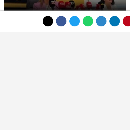
Afyon Belediye Meclisi'nde toplantı
sonunda tansiyon yükseldi