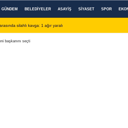
GÜNDEM
BELEDIYELER
ASAYIŞ
SIYASET
SPOR
EKO
arasında silahlı kavga: 1 ağır yaralı
13:28
Emirdağ Devlet H
ni başkanını seçti