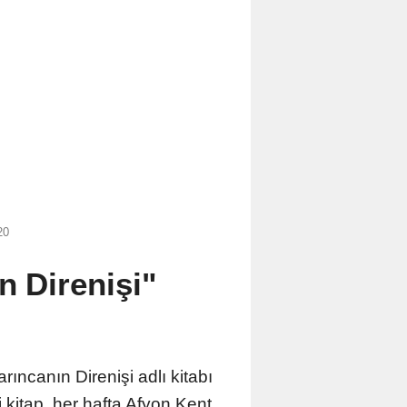
20
n Direnişi"
ıncanın Direnişi adlı kitabı
 kitap, her hafta Afyon Kent