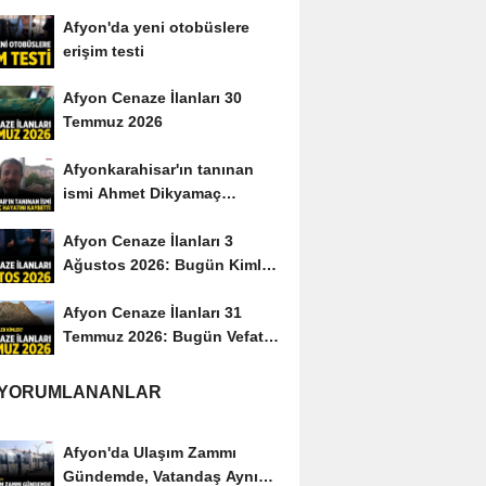
yayımladı
Afyon'da yeni otobüslere
erişim testi
Afyon Cenaze İlanları 30
Temmuz 2026
Afyonkarahisar'ın tanınan
ismi Ahmet Dikyamaç
hayatını kaybetti
Afyon Cenaze İlanları 3
Ağustos 2026: Bugün Kimler
Vefat Etti?
Afyon Cenaze İlanları 31
Temmuz 2026: Bugün Vefat
Edenler Kimler?
 YORUMLANANLAR
Afyon'da Ulaşım Zammı
Gündemde, Vatandaş Aynı