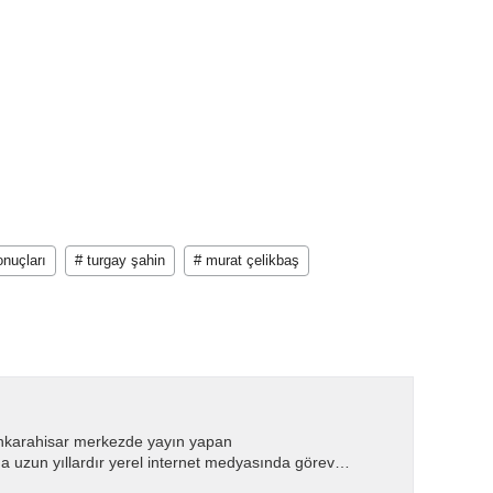
nuçları
# turgay şahin
# murat çelikbaş
nkarahisar merkezde yayın yapan
 uzun yıllardır yerel internet medyasında görev
.