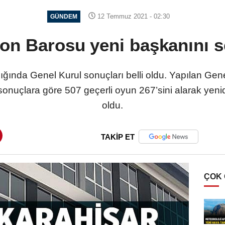
12 Temmuz 2021 - 02:30
GÜNDEM
on Barosu yeni başkanını s
ğında Genel Kurul sonuçları belli oldu. Yapılan Ge
onuçlara göre 507 geçerli oyun 267’sini alarak ye
oldu.
TAKİP ET
ÇOK