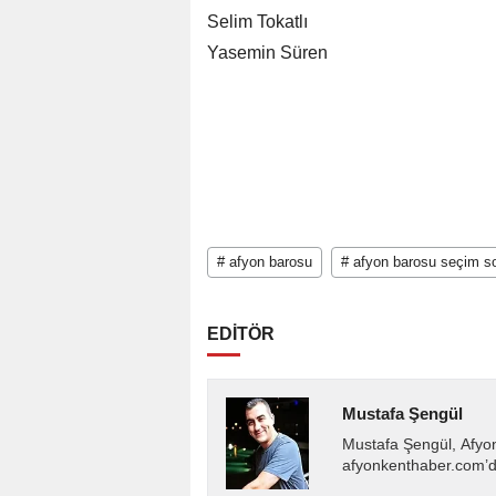
Selim Tokatlı
Yasemin Süren
# afyon barosu
# afyon barosu seçim so
EDİTÖR
Mustafa Şengül
Mustafa Şengül, Afyo
afyonkenthaber.com’da
almakta, haber akışı..