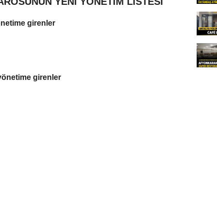
AROSUNUN YENİ YÖNETİM LİSTESİ
önetime girenler
yönetime girenler