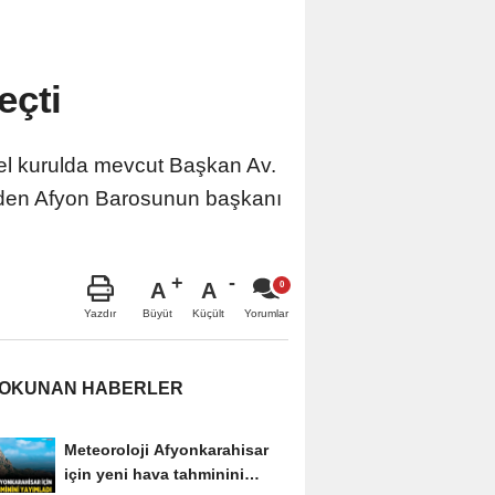
eçti
nel kurulda mevcut Başkan Av.
niden Afyon Barosunun başkanı
A
A
Büyüt
Küçült
Yazdır
Yorumlar
 OKUNAN HABERLER
Meteoroloji Afyonkarahisar
için yeni hava tahminini