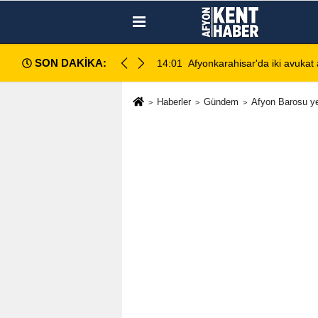
SON DAKİKA:
rlar bu akşam Zafer Meydanı'nda buluşacak
14:01
Afyonkarahisar'da iki avukat 
Haberler
Gündem
Afyon Barosu ye