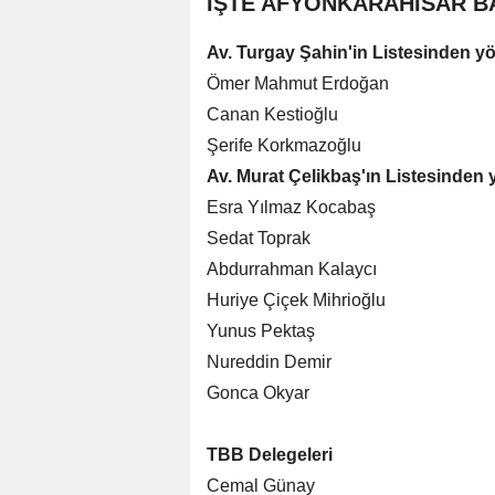
İŞTE AFYONKARAHİSAR B
Av. Turgay Şahin'in Listesinden y
Ömer Mahmut Erdoğan
Canan Kestioğlu
Şerife Korkmazoğlu
Av. Murat Çelikbaş'ın Listesinden 
Esra Yılmaz Kocabaş
Sedat Toprak
Abdurrahman Kalaycı
Huriye Çiçek Mihrioğlu
Yunus Pektaş
Nureddin Demir
Gonca Okyar
TBB Delegeleri
Cemal Günay