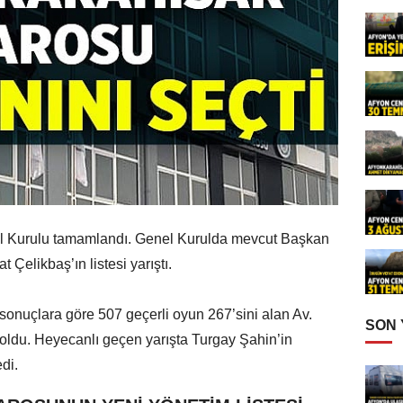
l Kurulu tamamlandı. Genel Kurulda mevcut Başkan
t Çelikbaş’ın listesi yarıştı.
onuçlara göre 507 geçerli oyun 267’sini alan Av.
SON
ldu. Heyecanlı geçen yarışta Turgay Şahin’in
edi.