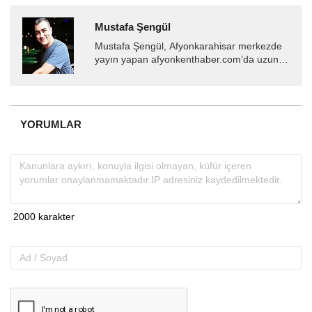
Mustafa Şengül
Mustafa Şengül, Afyonkarahisar merkezde
yayın yapan afyonkenthaber.com’da uzun
yıllardır yerel internet medyasında görev
almakta, haber akışı...
YORUMLAR