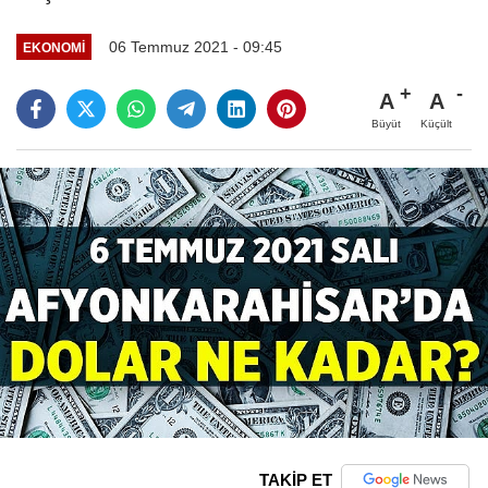
06 Temmuz 2021 - 09:45
EKONOMI
A
A
Büyüt
Küçült
TAKİP ET