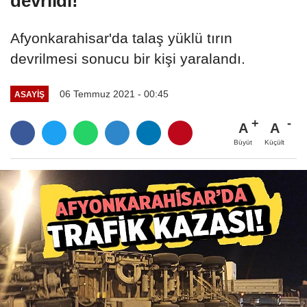
devrildi!
Afyonkarahisar'da talaş yüklü tırın
devrilmesi sonucu bir kişi yaralandı.
06 Temmuz 2021 - 00:45
ASAYIŞ
A
A
Büyüt
Küçült