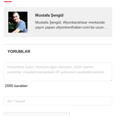
Mustafa Şengül
Mustafa Şengül, Afyonkarahisar merkezde
yayın yapan afyonkenthaber.com’da uzun
yıllardır yerel internet medyasında görev
almakta, haber akışı...
YORUMLAR