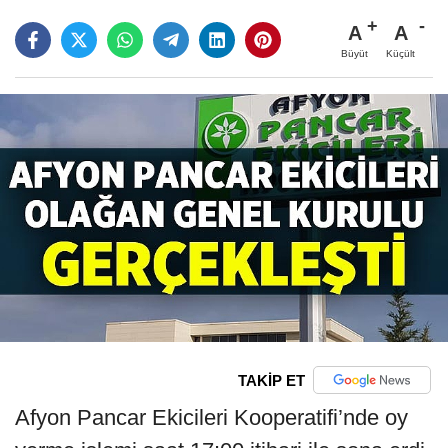
A
A
Büyüt
Küçült
TAKİP ET
Afyon Pancar Ekicileri Kooperatifi’nde oy