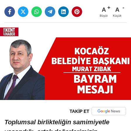
A
A
Büyüt
Küçült
TAKİP ET
Toplumsal birlikteliğin samimiyetle