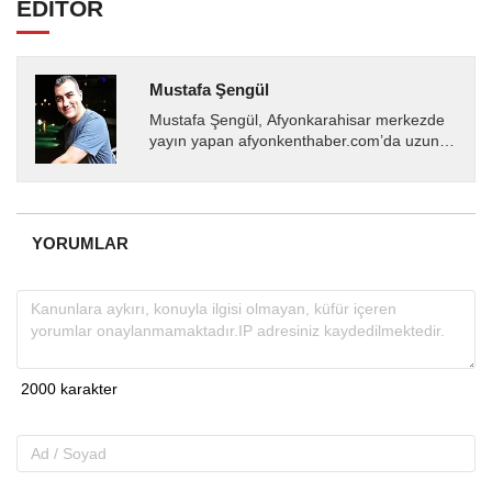
EDİTÖR
Mustafa Şengül
Mustafa Şengül, Afyonkarahisar merkezde
yayın yapan afyonkenthaber.com’da uzun
yıllardır yerel internet medyasında görev
almakta, haber akışı...
YORUMLAR