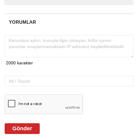
almakta, haber akışı...
YORUMLAR
Gönder