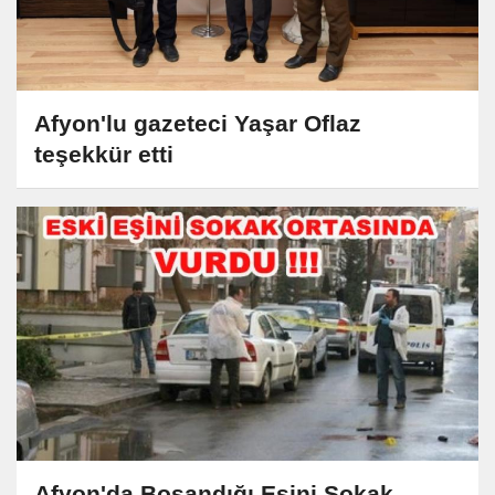
Afyon'lu gazeteci Yaşar Oflaz
teşekkür etti
Afyon'da Boşandığı Eşini Sokak