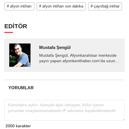
# afyon intiharı
# afyon intiharı son dakika
# çayırbağ intihar
EDİTÖR
Mustafa Şengül
Mustafa Şengül, Afyonkarahisar merkezde
yayın yapan afyonkenthaber.com’da uzun
yıllardır yerel internet medyasında görev
almakta, haber akışı...
YORUMLAR