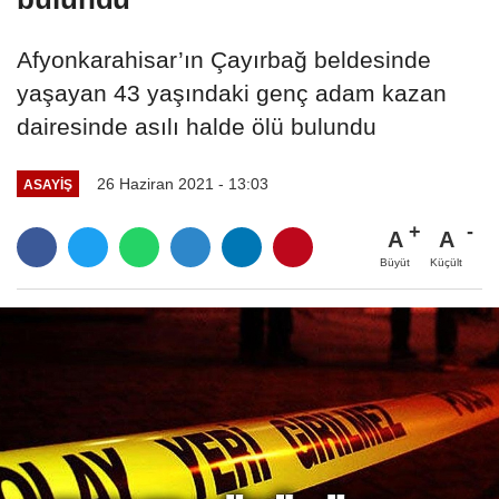
Afyonkarahisar’ın Çayırbağ beldesinde
yaşayan 43 yaşındaki genç adam kazan
dairesinde asılı halde ölü bulundu
26 Haziran 2021 - 13:03
ASAYIŞ
A
A
Büyüt
Küçült