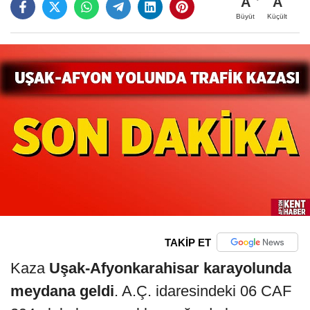
A
A
Büyüt
Küçült
TAKİP ET
Kaza
Uşak-Afyonkarahisar karayolunda
meydana geldi
. A.Ç. idaresindeki 06 CAF