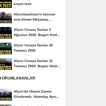
erişim testi
Afyonkarahisar'ın tanınan
ismi Ahmet Dikyamaç
hayatını kaybetti
Afyon Cenaze İlanları 3
Ağustos 2026: Bugün Kimler
Vefat Etti?
Afyon Cenaze İlanları 30
Temmuz 2026
Afyon Cenaze İlanları 31
Temmuz 2026: Bugün Vefat
Edenler Kimler?
 YORUMLANANLAR
Afyon'da Ulaşım Zammı
Gündemde, Vatandaş Aynı
Soruyu Soruyor