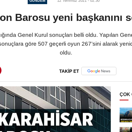
12 Temmuz 2021 - 02:30
GÜNDEM
on Barosu yeni başkanını s
ğında Genel Kurul sonuçları belli oldu. Yapılan Ge
onuçlara göre 507 geçerli oyun 267’sini alarak ye
oldu.
TAKİP ET
ÇOK