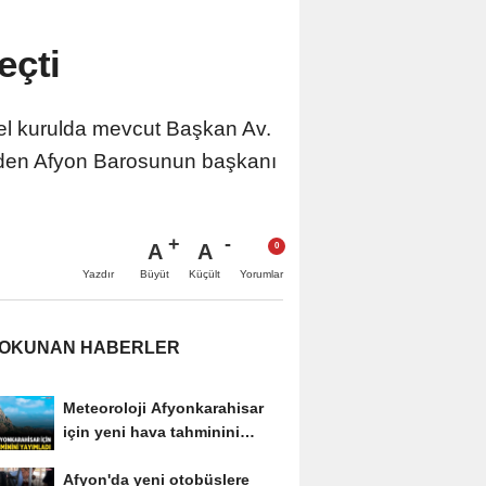
eçti
nel kurulda mevcut Başkan Av.
niden Afyon Barosunun başkanı
A
A
Büyüt
Küçült
Yazdır
Yorumlar
 OKUNAN HABERLER
Meteoroloji Afyonkarahisar
için yeni hava tahminini
yayımladı
Afyon'da yeni otobüslere