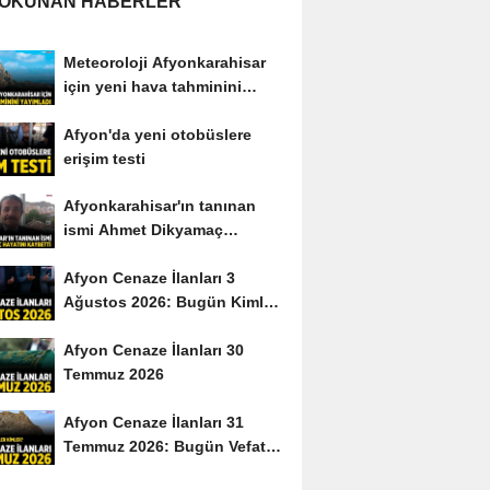
 OKUNAN HABERLER
Meteoroloji Afyonkarahisar
için yeni hava tahminini
yayımladı
Afyon'da yeni otobüslere
erişim testi
Afyonkarahisar'ın tanınan
ismi Ahmet Dikyamaç
hayatını kaybetti
Afyon Cenaze İlanları 3
Ağustos 2026: Bugün Kimler
Vefat Etti?
Afyon Cenaze İlanları 30
Temmuz 2026
Afyon Cenaze İlanları 31
Temmuz 2026: Bugün Vefat
Edenler Kimler?