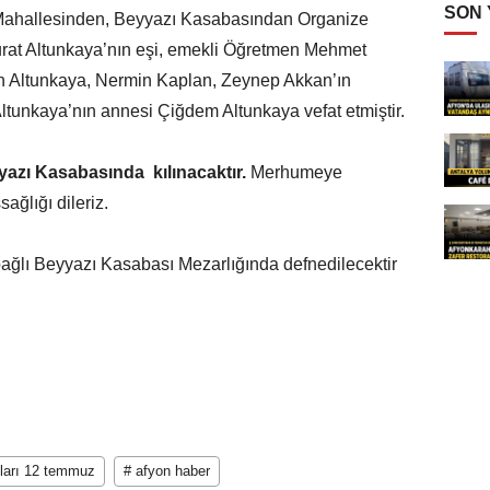
SON
u Mahallesinden, Beyyazı Kasabasından Organize
rat Altunkaya’nın eşi, emekli Öğretmen Mehmet
tin Altunkaya, Nermin Kaplan, Zeynep Akkan’ın
ltunkaya’nın annesi Çiğdem Altunkaya vefat etmiştir.
azı Kasabasında kılınacaktır.
Merhumeye
ağlığı dileriz.
bağlı Beyyazı Kasabası Mezarlığında defnedilecektir
nları 12 temmuz
# afyon haber