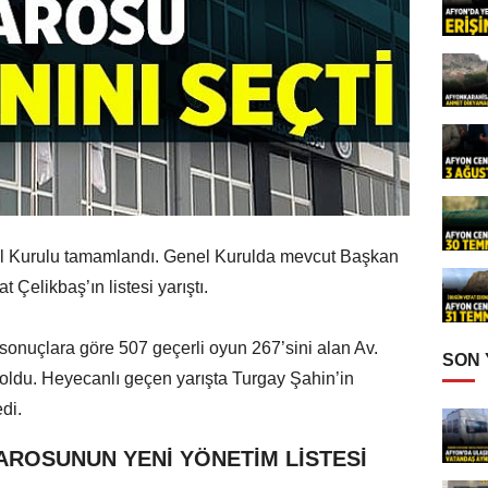
l Kurulu tamamlandı. Genel Kurulda mevcut Başkan
t Çelikbaş’ın listesi yarıştı.
onuçlara göre 507 geçerli oyun 267’sini alan Av.
SON
ldu. Heyecanlı geçen yarışta Turgay Şahin’in
edi.
AROSUNUN YENİ YÖNETİM LİSTESİ