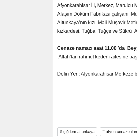
Afyonkarahisar İli, Merkez, Marulc
Alaşım Döküm Fabrikası çalışanı Mu
Altunkaya’nın kızı, Mali Müşavir Me
kızkardeşi, Tuğba, Tuğçe ve Şükrü A
Cenaze namazı saat 11.00 'da Beyy
Allah’tan rahmet kederli ailesine başs
Defin Yeri: Afyonkarahisar Merkeze 
# çiğdem altunkaya
# afyon cenaze i̇la