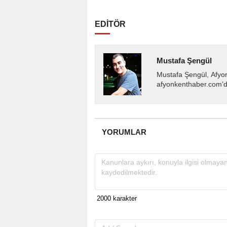
EDİTÖR
Mustafa Şengül
Mustafa Şengül, Afyo
afyonkenthaber.com’da
almakta, haber akışı..
YORUMLAR