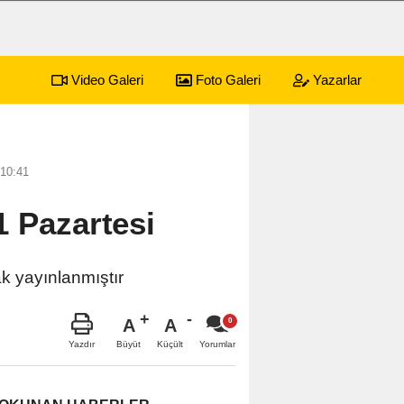
Video Galeri
Foto Galeri
Yazarlar
10:41
 Pazartesi
ak yayınlanmıştır
A
A
Büyüt
Küçült
Yazdır
Yorumlar