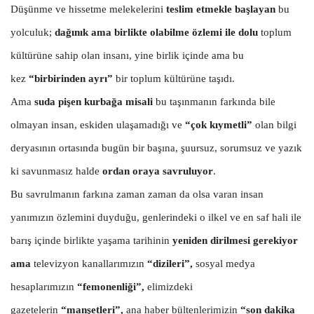
Düşünme ve hissetme melekelerini
teslim etmekle başlayan
bu
yolculuk;
dağınık ama birlikte olabilme özlemi ile dolu
toplum
kültürüne sahip olan insanı, yine birlik içinde ama bu
kez
“birbirinden ayrı”
bir toplum kültürüne taşıdı.
Ama
suda pişen kurbağa misali
bu taşınmanın farkında bile
olmayan insan, eskiden ulaşamadığı ve
“çok kıymetli”
olan bilgi
deryasının ortasında bugün bir başına, şuursuz, sorumsuz ve yazık
ki savunmasız halde
ordan oraya savruluyor
.
Bu savrulmanın farkına zaman zaman da olsa varan insan
yanımızın özlemini duyduğu, genlerindeki o ilkel ve en saf hali ile
barış içinde birlikte yaşama tarihinin
yeniden dirilmesi gerekiyor
ama
televizyon kanallarımızın
“dizileri”,
sosyal medya
hesaplarımızın
“femonenliği”,
elimizdeki
gazetelerin
“manşetleri”,
ana haber bültenlerimizin
“son dakika