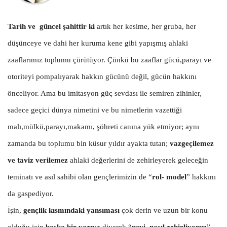
Tarih ve güncel şahittir ki
artık her kesime, her gruba, her
düşünceye ve dahi her kuruma kene gibi yapışmış ahlaki
zaaflarımız toplumu çürütüyor. Çünkü bu zaaflar gücü,parayı ve
otoriteyi pompalıyarak hakkın gücünü değil, gücün hakkını
önceliyor. Ama bu imitasyon güç sevdası ile semiren zihinler,
sadece geçici dünya nimetini ve bu nimetlerin vazettiği
malı,mülkü,parayı,makamı, şöhreti canına yük etmiyor; aynı
zamanda bu toplumu bin küsur yıldır ayakta tutan;
vazgeçilemez
ve taviz verilemez
ahlaki değerlerini de zehirleyerek geleceğin
teminatı ve asıl sahibi olan gençlerimizin de “
rol- model
” hakkını
da gaspediyor.
İşin,
gençlik kısmındaki yansıması
çok derin ve uzun bir konu