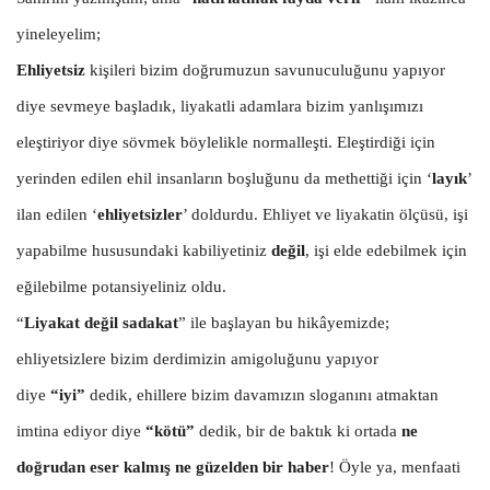
yineleyelim;
Ehliyetsiz
kişileri bizim doğrumuzun savunuculuğunu yapıyor
diye sevmeye başladık, liyakatli adamlara bizim yanlışımızı
eleştiriyor diye sövmek böylelikle normalleşti. Eleştirdiği için
yerinden edilen ehil insanların boşluğunu da methettiği için ‘
layık
’
ilan edilen ‘
ehliyetsizler
’ doldurdu. Ehliyet ve liyakatin ölçüsü, işi
yapabilme hususundaki kabiliyetiniz
değil
, işi elde edebilmek için
eğilebilme potansiyeliniz oldu.
“
Liyakat değil sadakat
” ile başlayan bu hikâyemizde;
ehliyetsizlere bizim derdimizin amigoluğunu yapıyor
diye
“iyi”
dedik, ehillere bizim davamızın sloganını atmaktan
imtina ediyor diye
“kötü”
dedik, bir de baktık ki ortada
ne
doğrudan eser kalmış ne güzelden bir haber
! Öyle ya, menfaati