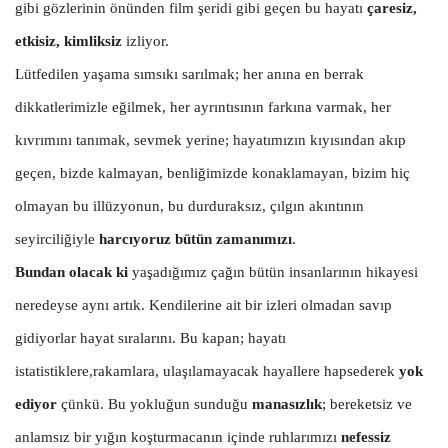
gibi gözlerinin önünden film şeridi gibi geçen bu hayatı
çaresiz,
etkisiz, kimliksiz
izliyor.
Lütfedilen yaşama sımsıkı sarılmak; her anına en berrak
dikkatlerimizle eğilmek, her ayrıntısının farkına varmak, her
kıvrımını tanımak, sevmek yerine; hayatımızın kıyısından akıp
geçen, bizde kalmayan, benliğimizde konaklamayan, bizim hiç
olmayan bu illüzyonun, bu durduraksız, çılgın akıntının
seyirciliğiyle
harcıyoruz bütün zamanımızı
.
Bundan olacak ki
yaşadığımız çağın bütün insanlarının hikayesi
neredeyse aynı artık. Kendilerine ait bir izleri olmadan savıp
gidiyorlar hayat sıralarını. Bu kapan; hayatı
istatistiklere,rakamlara, ulaşılamayacak hayallere hapsederek
yok
ediyor
çünkü. Bu yokluğun sunduğu
manasızlık
; bereketsiz ve
anlamsız bir yığın koşturmacanın içinde ruhlarımızı
nefessiz