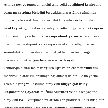
Aslında pek çoğumuzun bildiği ama belki de
zihinsel konforunu
bozmamak adına ötelediği
bu açıklamalar ışığında günümüz
dünyasına bakarak iman iddiasındaki bizlerin
varlık imtihanını
nasıl kaybettiğini
; dikey ve yatay boyutta bir gelişmenin
takipçisi
olup
hem dünyayı hem ukbayı
inşa etmek yerine
sadece dikey
inşanın peşine düşerek yatay inşayı nasıl ihmal ettiğimizi ve
sorumluluklarımızın ihmali sahiplik iddiamızın bizi hangi
mecralara sürüklediğini
hep beraber irdeleyelim
;
Teknolojinin sınır tanımaz
“yükselişi”
ve önlenemez
“tüketim
maddesi”
olarak kullanılmaya başlanması ile birlikte meydana
gelen bir yarış ve koşturma bireylerin
bilgiye çok kolay
ulaşmasını sağlayacak
imkânlar oluşturdu ve otuzbeş yaş üstü
bireylerin tozlu kütüphane raflarında karıştırdıkları kalın kitapların
içinde aradığı bilgi,
“diploma mühründen kurtulup”
serbest