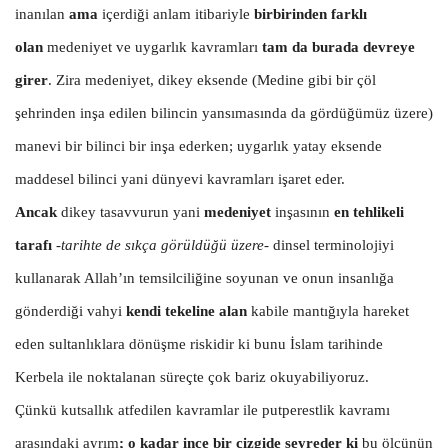
inanılan
ama
içerdiği anlam itibariyle
birbirinden farklı
olan
medeniyet ve uygarlık kavramları
tam da burada devreye
girer
. Zira medeniyet, dikey eksende (Medine gibi bir çöl
şehrinden inşa edilen bilincin yansımasında da gördüğümüz üzere)
manevi bir bilinci bir inşa ederken; uygarlık yatay eksende
maddesel bilinci yani dünyevi kavramları işaret eder.
Ancak
dikey tasavvurun yani
medeniyet
inşasının
en tehlikeli
tarafı
-tarihte de sıkça görüldüğü üzere-
dinsel terminolojiyi
kullanarak Allah’ın temsilciliğine soyunan ve onun insanlığa
gönderdiği vahyi
kendi tekeline alan
kabile mantığıyla hareket
eden sultanlıklara dönüşme riskidir ki bunu İslam tarihinde
Kerbela ile noktalanan süreçte çok bariz okuyabiliyoruz.
Çünkü kutsallık atfedilen kavramlar ile putperestlik kavramı
arasındaki ayrım
; o kadar ince bir çizgide seyreder ki
bu ölçünün