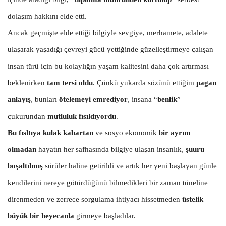
dolaşım hakkını elde etti.
Ancak geçmişte elde ettiği bilgiyle sevgiye, merhamete, adalete
ulaşarak yaşadığı çevreyi gücü yettiğinde güzelleştirmeye çalışan
insan türü için bu kolaylığın yaşam kalitesini daha çok artırması
beklenirken
tam tersi oldu
. Çünkü yukarda sözünü ettiğim
pagan
anlayış
, bunları
ötelemeyi emrediyor
, insana “
benlik
”
çukurundan
mutluluk fısıldıyordu
.
Bu fısltıya kulak kabartan
ve sosyo ekonomik
bir ayrım
olmadan
hayatın her safhasında bilgiye ulaşan insanlık,
şuuru
boşaltılmış
sürüler haline getirildi ve artık her yeni başlayan günle
kendilerini nereye götürdüğünü bilmedikleri bir zaman tüneline
direnmeden ve zerrece sorgulama ihtiyacı hissetmeden
üstelik
büyük bir heyecanla
girmeye başladılar.