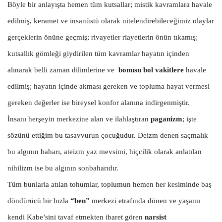
Böyle bir anlayışta hemen tüm kutsallar; mistik kavramlara havale
edilmiş, keramet ve insanüstü olarak nitelendirebileceğimiz olaylar
gerçeklerin önüne geçmiş; rivayetler riayetlerin önün tıkamış;
kutsallık gömleği giydirilen tüm kavramlar hayatın içinden
alınarak belli zaman dilimlerine ve
bonusu bol vakitlere
havale
edilmiş; hayatın içinde akması gereken ve topluma hayat vermesi
gereken değerler ise bireysel konfor alanına indirgenmiştir.
İnsanı herşeyin merkezine alan ve ilahlaştıran
paganizm
; işte
sözünü ettiğim bu tasavvurun çocuğudur. Deizm denen saçmalık
bu algının baharı, ateizm yaz mevsimi, hiçcilik olarak anlatılan
nihilizm ise bu algının sonbaharıdır.
Tüm bunlarla atılan tohumlar, toplumun hemen her kesiminde baş
döndürücü bir hızla
“ben”
merkezi etrafında dönen ve yaşamı
kendi Kabe’sini tavaf etmekten ibaret gören
narsist