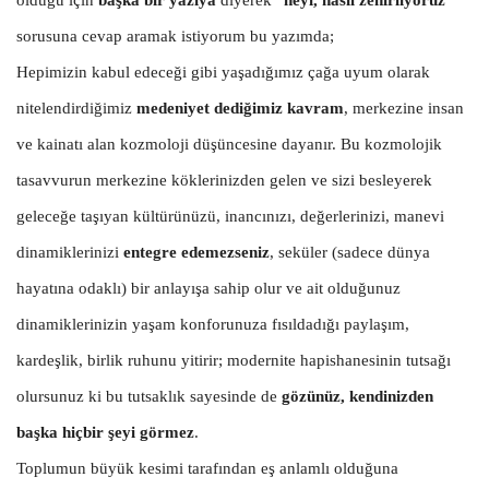
olduğu için
başka bir yazıya
diyerek “
neyi, nasıl zehirliyoruz
”
sorusuna cevap aramak istiyorum bu yazımda;
Hepimizin kabul edeceği gibi yaşadığımız çağa uyum olarak
nitelendirdiğimiz
medeniyet dediğimiz kavram
, merkezine insan
ve kainatı alan kozmoloji düşüncesine dayanır. Bu kozmolojik
tasavvurun merkezine köklerinizden gelen ve sizi besleyerek
geleceğe taşıyan kültürünüzü, inancınızı, değerlerinizi, manevi
dinamiklerinizi
entegre edemezseniz
, seküler (sadece dünya
hayatına odaklı) bir anlayışa sahip olur ve ait olduğunuz
dinamiklerinizin yaşam konforunuza fısıldadığı paylaşım,
kardeşlik, birlik ruhunu yitirir; modernite hapishanesinin tutsağı
olursunuz ki bu tutsaklık sayesinde de
gözünüz, kendinizden
başka hiçbir şeyi görmez
.
Toplumun büyük kesimi tarafından eş anlamlı olduğuna