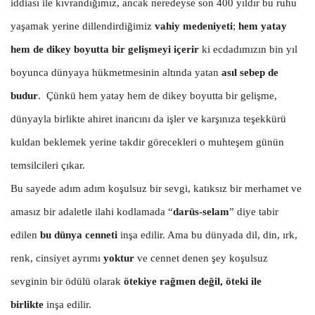
iddiası ile kıvrandığımız, ancak neredeyse son 400 yıldır bu ruhu
yaşamak yerine dillendirdiğimiz
vahiy medeniyeti
;
hem yatay
hem de dikey boyutta bir gelişmeyi içerir
ki ecdadımızın bin yıl
boyunca dünyaya hükmetmesinin altında yatan
asıl sebep de
budur
. Çünkü hem yatay hem de dikey boyutta bir gelişme,
dünyayla birlikte ahiret inancını da işler ve karşınıza teşekkürü
kuldan beklemek yerine takdir görecekleri o muhteşem günün
temsilcileri çıkar.
Bu sayede adım adım koşulsuz bir sevgi, katıksız bir merhamet ve
amasız bir adaletle ilahi kodlamada “
darüs-selam
” diye tabir
edilen
bu dünya cenneti
inşa edilir. Ama bu dünyada dil, din, ırk,
renk, cinsiyet ayrımı
yoktur
ve cennet denen şey koşulsuz
sevginin bir ödülü olarak
ötekiye rağmen değil, öteki ile
birlikte
inşa edilir.