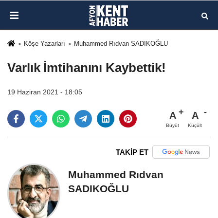
Köşe Yazarları
Muhammed Rıdvan SADIKOĞLU
Varlık İmtihanını Kaybettik!
19 Haziran 2021 - 18:05
A
A
Büyüt
Küçült
TAKİP ET
Muhammed Rıdvan
SADIKOĞLU