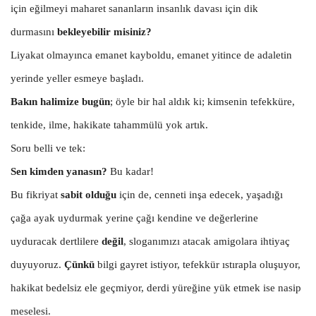
için eğilmeyi maharet sananların insanlık davası için dik
durmasını
bekleyebilir misiniz?
Liyakat olmayınca emanet kayboldu, emanet yitince de adaletin
yerinde yeller esmeye başladı.
Bakın halimize bugün
; öyle bir hal aldık ki; kimsenin tefekküre,
tenkide, ilme, hakikate tahammülü yok artık.
Soru belli ve tek:
Sen kimden yanasın?
Bu kadar!
Bu fikriyat
sabit olduğu
için de, cenneti inşa edecek, yaşadığı
çağa ayak uydurmak yerine çağı kendine ve değerlerine
uyduracak dertlilere
değil
, sloganımızı atacak amigolara ihtiyaç
duyuyoruz.
Çünkü
bilgi gayret istiyor, tefekkür ıstırapla oluşuyor,
hakikat bedelsiz ele geçmiyor, derdi yüreğine yük etmek ise nasip
meselesi.