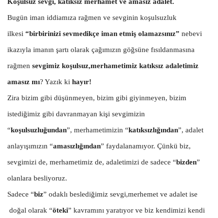
Koşulsuz sevgi, katıksız merhamet ve amasız adalet.
Bugün iman iddiamıza rağmen ve sevginin koşulsuzluk
ilkesi
“birbirinizi sevmedikçe iman etmiş olamazsınız”
nebevi
ikazıyla imanın şartı olarak çağımızın göğsüne fısıldanmasına
rağmen
sevgimiz koşulsuz,merhametimiz katıksız adaletimiz
amasız mı
? Yazık ki
hayır!
Zira bizim gibi düşünmeyen, bizim gibi giyinmeyen, bizim
istediğimiz gibi davranmayan kişi sevgimizin
“
koşulsuzluğundan
”, merhametimizin “
katıksızlığından
”, adalet
anlayışımızın “
amasızlığından
” faydalanamıyor. Çünkü biz,
sevgimizi de, merhametimiz de, adaletimizi de sadece “
bizden
”
olanlara besliyoruz.
Sadece “
biz
” odaklı beslediğimiz sevgi,merhemet ve adalet ise
doğal olarak “
öteki
” kavramını yaratıyor ve biz kendimizi kendi