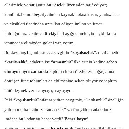
ellerimizle yarattığımız bu “
öteki
” üzerinden tarif ediyor;
kendimizi onun beşeriyetinden kaynaklı olası kusur, yanlış, hata
ve eksikleri üzerinden aziz ilan ediyor, imkan ve fırsat
bulduğumuz taktirde “
ötekiyi
” al aşağı etmek için hiçbir kutsal
tanımadan elimizden geleni yapıyoruz.
Bu davranış biçimi, sadece sevginin “
koşulsuzluk
”, merhametin
“
katıksızlık
”, adaletin ise “
amasızlık
” ilkelerinin katline
sebep
olmuyor aynı zamanda
topluma kısa sürede fesat ağaçlarına
dönüşen fitne tohumları da ekilmesine sebep oluyor ve toplum
bütünleşmek yerine ayrıştıça ayrışıyor.
Peki “
koşulsuzluk
” sıfatını yitiren sevgimiz, “katıksızlık” özelliğini
yitiren merhametimiz, “amasızlık” vasfını yitiren adaletimiz
sadece bu kadar mı hasar verdi?
Bence hayır!
Sanırım yazmıştım; ama “
hatırlatmak fayda verir
” ilahi ikazınca