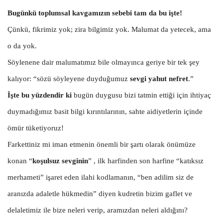
Bugünkü toplumsal kavgamızın sebebi tam da bu işte!
Çünkü, fikrimiz yok; zira bilgimiz yok. Malumat da yetecek, ama
o da yok.
Söylenene dair malumatımız bile olmayınca geriye bir tek şey
kalıyor: “sözü söyleyene duyduğumuz
sevgi yahut nefret
.”
İşte bu yüzdendir ki
bugün duygusu bizi tatmin ettiği için ihtiyaç
duymadığımız basit bilgi kırıntılarının, sahte aidiyetlerin içinde
ömür tüketiyoruz!
Farkettiniz mi iman etmenin önemli bir şartı olarak önümüze
konan “
koşulsuz sevginin
” , ilk harfinden son harfine “katıksız
merhameti” işaret eden ilahi kodlamanın, “ben adilim siz de
aranızda adaletle hükmedin” diyen kudretin bizim gaflet ve
delaletimiz ile bize neleri verip, aramızdan neleri aldığını?