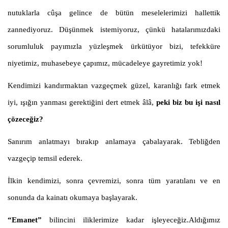
nutuklarla cûşa gelince de bütün meselelerimizi hallettik
zannediyoruz. Düşünmek istemiyoruz, çünkü hatalarımızdaki
sorumluluk payımızla yüzleşmek ürkütüyor bizi, tefekküre
niyetimiz, muhasebeye çapımız, mücadeleye gayretimiz yok!
Kendimizi kandırmaktan vazgeçmek güzel, karanlığı fark etmek
iyi, ışığın yanması gerektiğini dert etmek âlâ,
peki biz bu işi nasıl
çözeceğiz?
Sanırım anlatmayı bırakıp anlamaya çabalayarak.
Tebliğden
vazgeçip temsil ederek.
İlkin kendimizi, sonra çevremizi, sonra tüm yaratılanı ve en
sonunda da kainatı okumaya başlayarak.
“Emanet”
bilincini iliklerimize kadar işleyeceğiz.Aldığımız