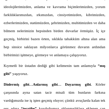
ideolojilerimizden, anlama ve kavrama biçimlerimizden, yorum
farklılıklarımızdan,
ırkımızdan, cinsiyetimizden, kibrimizden,
ezberlerimizden, statümüzden, şehrimizden, muhitimizden ve daha
bilmem nelerimizin hepsinden birden duvarlar örmüşüz. İç içe
geçmiş, birbirini bazen örten, sıklıkla tahakküm altına alan ama
hep sinsice saklayan milyonlarca görünmez duvarın ardından
birbirimizi işitmeye, görmeye ve anlamaya çalışıyoruz.
Kıymetli bir üstadın dediği gibi kelimenin tam anlamıyla
“mış
gibi”
yaşıyoruz.
Dinlermiş gibi…Anlarmış gibi…
Duyarmış gibi.
Körler
çarşısında ayna satan tacir misali tüm bunların farkına
vardığımızda ise iş işten geçmiş oluyor; çünkü avuçlarda kalan tek
şey adına
“tecrübe”
koyduğumuz aldanmışlıklara eklenen can