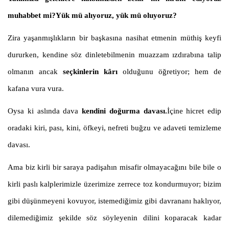
muhabbet mi?Yük mü alıyoruz, yük mü oluyoruz?
Zira yaşanmışlıkların bir başkasına nasihat etmenin müthiş keyfi
dururken, kendine söz dinletebilmenin muazzam ızdırabına talip
olmanın ancak
seçkinlerin kârı
olduğunu öğretiyor; hem de
kafana vura vura.
Oysa ki aslında dava
kendini doğurma davası.
İçine hicret edip
oradaki kiri, pası, kini, öfkeyi, nefreti buğzu ve adaveti temizleme
davası.
Ama biz kirli bir saraya padişahın misafir olmayacağını bile bile o
kirli paslı kalplerimizle üzerimize zerrece toz kondurmuyor; bizim
gibi düşünmeyeni kovuyor, istemediğimiz gibi davrananı haklıyor,
dilemediğimiz şekilde söz söyleyenin dilini koparacak kadar