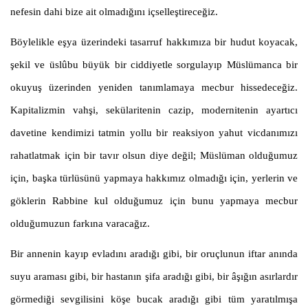
nefesin dahi bize ait olmadığını içselleştireceğiz.
Böylelikle eşya üzerindeki tasarruf hakkımıza bir hudut koyacak,
şekil ve üslûbu büyük bir ciddiyetle sorgulayıp Müslümanca bir
okuyuş üzerinden yeniden tanımlamaya mecbur hissedeceğiz.
Kapitalizmin vahşi, sekülaritenin cazip, modernitenin ayartıcı
davetine kendimizi tatmin yollu bir reaksiyon yahut vicdanımızı
rahatlatmak için bir tavır olsun diye değil; Müslüman olduğumuz
için, başka türlüsünü yapmaya hakkımız olmadığı için, yerlerin ve
göklerin Rabbine kul olduğumuz için bunu yapmaya mecbur
olduğumuzun farkına varacağız.
Bir annenin kayıp evladını aradığı gibi, bir oruçlunun iftar anında
suyu araması gibi, bir hastanın şifa aradığı gibi, bir âşığın asırlardır
görmediği sevgilisini köşe bucak aradığı gibi tüm yaratılmışa