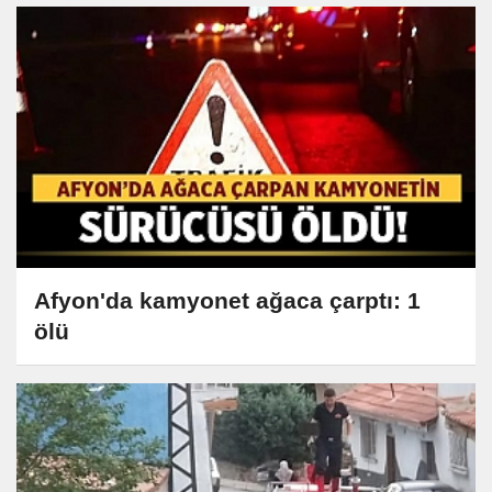
Afyon'da kamyonet ağaca çarptı: 1
ölü