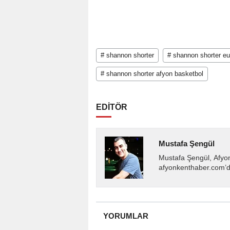
# shannon shorter
# shannon shorter e
# shannon shorter afyon basketbol
EDİTÖR
Mustafa Şengül
Mustafa Şengül, Afyo
afyonkenthaber.com’da
almakta, haber akışı..
YORUMLAR