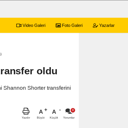
Video Galeri
Foto Galeri
Yazarlar
sürecek festival programı açıklandı
9
ransfer oldu
i Shannon Shorter transferini
A
A
Büyüt
Küçült
Yazdır
Yorumlar