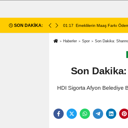
SON DAKİKA:
ece Hesaplara Yatıyor
01:01
Afyonspor için birlik çağrısı
Haberler
Spor
Son Dakika: Shannon
Son Dakika:
HDI Sigorta Afyon Belediye B