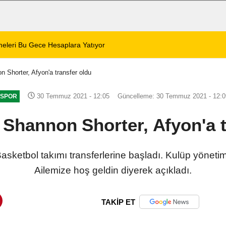
 Zafer Meydanı'nda yükseldi
01:31
Dinar'da beş gün 
 Shorter, Afyon'a transfer oldu
30 Temmuz 2021 - 12:05
Güncelleme: 30 Temmuz 2021 - 12:0
SPOR
 Shannon Shorter, Afyon'a t
asketbol takımı transferlerine başladı. Kulüp yönetim
Ailemize hoş geldin diyerek açıkladı.
TAKİP ET