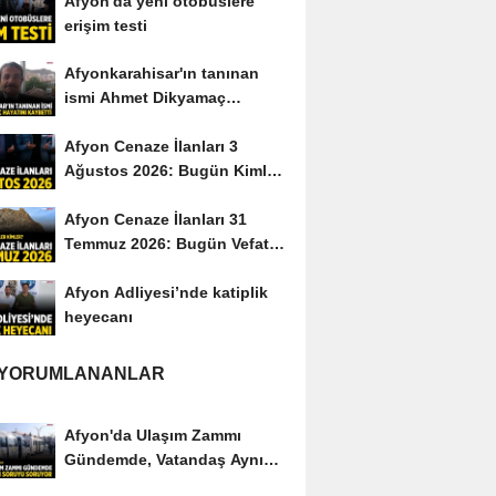
Afyon'da yeni otobüslere
erişim testi
Afyonkarahisar'ın tanınan
ismi Ahmet Dikyamaç
hayatını kaybetti
Afyon Cenaze İlanları 3
Ağustos 2026: Bugün Kimler
Vefat Etti?
Afyon Cenaze İlanları 31
Temmuz 2026: Bugün Vefat
Edenler Kimler?
Afyon Adliyesi’nde katiplik
heyecanı
 YORUMLANANLAR
Afyon'da Ulaşım Zammı
Gündemde, Vatandaş Aynı
Soruyu Soruyor