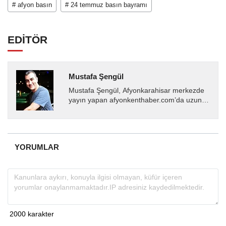
# afyon basın
# 24 temmuz basın bayramı
EDİTÖR
Mustafa Şengül
Mustafa Şengül, Afyonkarahisar merkezde
yayın yapan afyonkenthaber.com’da uzun
yıllardır yerel internet medyasında görev
almakta, haber akışı...
YORUMLAR