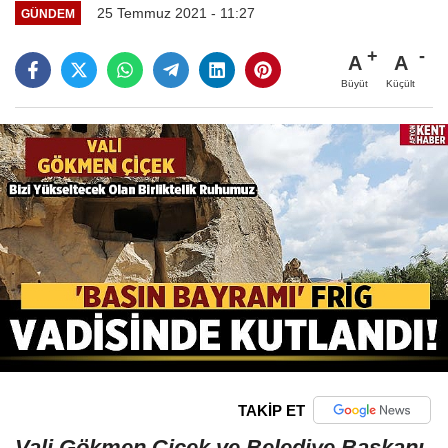
25 Temmuz 2021 - 11:27
GÜNDEM
A
A
Büyüt
Küçült
TAKİP ET
Vali Gökmen Çiçek ve Belediye Başkanı