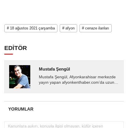
# 18 ağustos 2021 çarşamba
# afyon
# cenaze ilanları
EDİTÖR
Mustafa Şengül
Mustafa Şengül, Afyonkarahisar merkezde
yayın yapan afyonkenthaber.com’da uzun
yıllardır yerel internet medyasında görev
almakta, haber akışı...
YORUMLAR