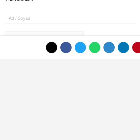
Gönder
ANASAYFAYA DÖNMEK İÇİN TIKLAYINIZ
İLGINIZI ÇEKEBILIR