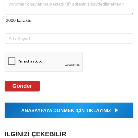
Gönder
ANASAYFAYA DÖNMEK İÇİN TIKLAYINIZ
İLGINIZI ÇEKEBILIR