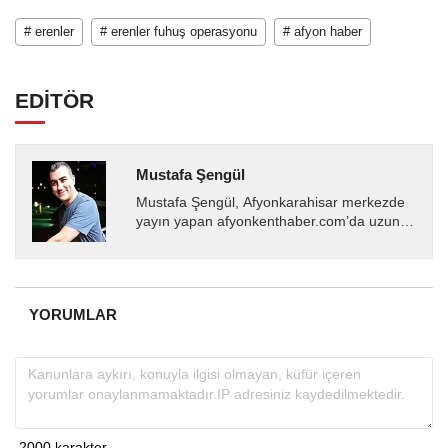
# erenler
# erenler fuhuş operasyonu
# afyon haber
EDİTÖR
Mustafa Şengül
Mustafa Şengül, Afyonkarahisar merkezde
yayın yapan afyonkenthaber.com’da uzun
yıllardır yerel internet medyasında görev
almakta, haber akışı...
YORUMLAR