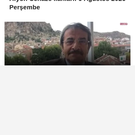
Perşembe
Afyonkarahisar'ın tanınan ismi Ahmet
Dikyamaç hayatını kaybetti