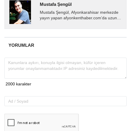
Mustafa Şengül
Mustafa Şengül, Afyonkarahisar merkezde
yayın yapan afyonkenthaber.com’da uzun
yıllardır yerel internet medyasında görev
almakta, haber akışı...
YORUMLAR