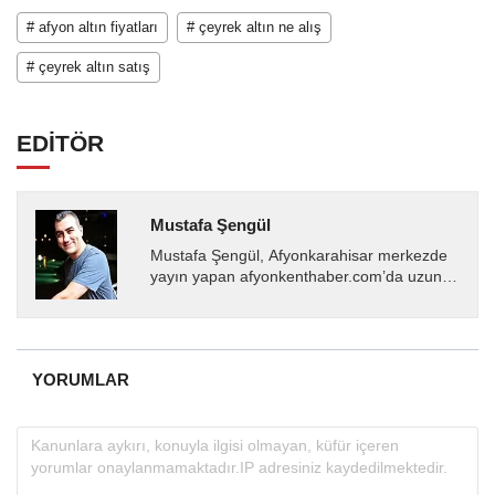
# afyon altın fiyatları
# çeyrek altın ne alış
# çeyrek altın satış
EDİTÖR
Mustafa Şengül
Mustafa Şengül, Afyonkarahisar merkezde
yayın yapan afyonkenthaber.com’da uzun
yıllardır yerel internet medyasında görev
almakta, haber akışı...
YORUMLAR