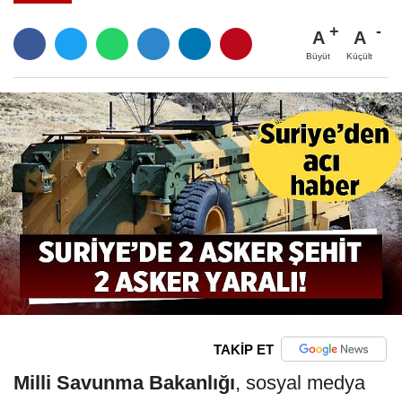
A
A
Büyüt
Küçült
TAKİP ET
Milli Savunma Bakanlığı
, sosyal medya