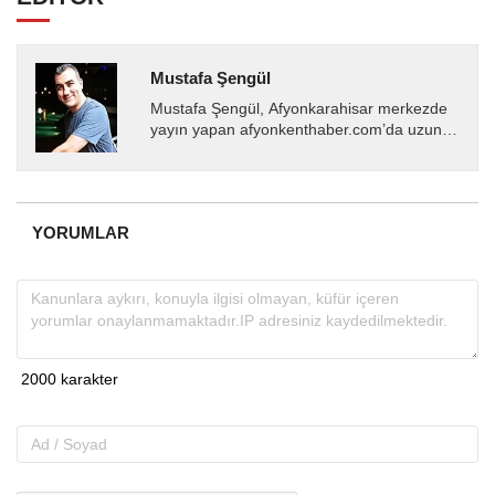
Mustafa Şengül
Mustafa Şengül, Afyonkarahisar merkezde
yayın yapan afyonkenthaber.com’da uzun
yıllardır yerel internet medyasında görev
almakta, haber akışı...
YORUMLAR