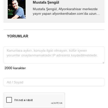
Mustafa Şengül
Mustafa Şengül, Afyonkarahisar merkezde
yayın yapan afyonkenthaber.com’da uzun
yıllardır yerel internet medyasında görev
almakta, haber akışı...
YORUMLAR