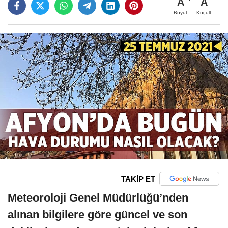
A
A
Büyüt
Küçült
TAKİP ET
Meteoroloji Genel Müdürlüğü’nden
alınan bilgilere göre güncel ve son