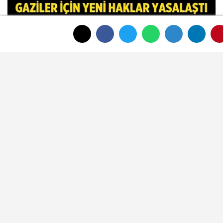
Şehit Yakınları ve Gaziler İçin Yeni
Haklar Yasalaştı
Afyon Cenaze İlanları 3 Ağustos 2026:
Bugün Kimler Vefat Etti?