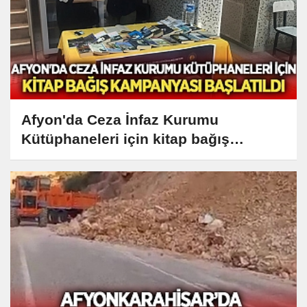
Afyon'da Ceza İnfaz Kurumu
Kütüphaneleri için kitap bağış
kampanyası başlatıldı