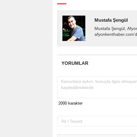
Mustafa Şengül
Mustafa Şengül, Afyo
afyonkenthaber.com’da
almakta, haber akışı..
YORUMLAR