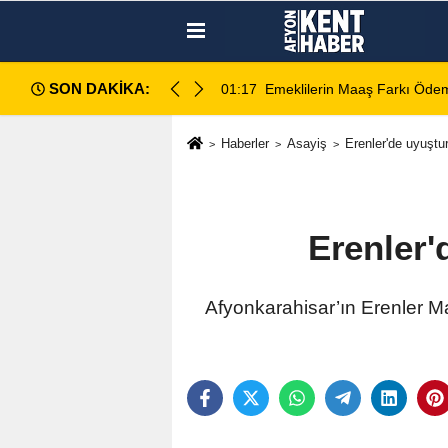
SON DAKİKA:
ece Hesaplara Yatıyor
01:01
Afyonspor için birlik çağrısı
Haberler
Asayiş
Erenler'de uyuştu
Erenler'
Afyonkarahisar’ın Erenler M