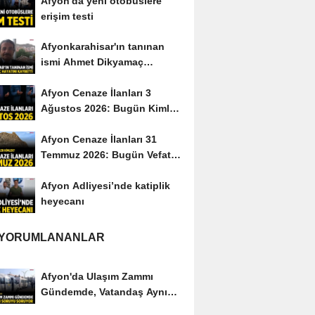
Afyon'da yeni otobüslere
erişim testi
Afyonkarahisar'ın tanınan
ismi Ahmet Dikyamaç
hayatını kaybetti
Afyon Cenaze İlanları 3
Ağustos 2026: Bugün Kimler
Vefat Etti?
Afyon Cenaze İlanları 31
Temmuz 2026: Bugün Vefat
Edenler Kimler?
Afyon Adliyesi’nde katiplik
heyecanı
 YORUMLANANLAR
Afyon'da Ulaşım Zammı
Gündemde, Vatandaş Aynı
Soruyu Soruyor