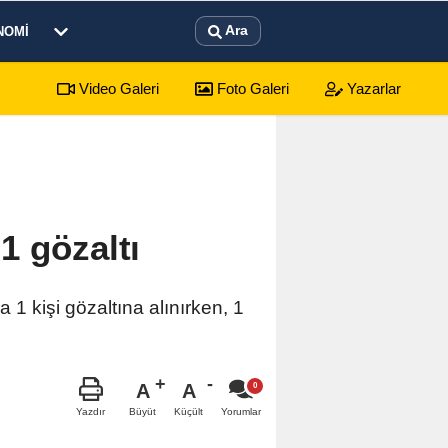
Ara
NOMI
Video Galeri
Foto Galeri
Yazarlar
sürecek festival programı açıklandı
1 gözaltı
 kişi gözaltına alınırken, 1
A
A
Büyüt
Küçült
Yazdır
Yorumlar