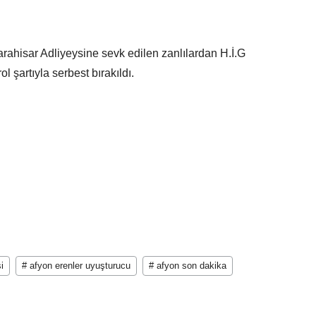
rahisar Adliyeysine sevk edilen zanlılardan H.İ.G
ol şartıyla serbest bırakıldı.
i
# afyon erenler uyuşturucu
# afyon son dakika