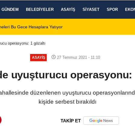
GÜNDEM
BELEDIYELER
ASAYIŞ
SIYASET
SPOR
EKO
 Zafer Meydanı'nda yükseldi
01:31
Dinar'da beş gün 
rucu operasyonu: 1 gözaltı
27 Temmuz 2021 - 11:10
ASAYIŞ
de uyuşturucu operasyonu: 
ahallesinde düzenlenen uyuşturucu operasyonlarında 1
kişide serbest bırakıldı
TAKİP ET