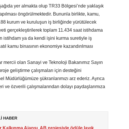
er aşağıda yer almakta olup TR33 Bölgesi’nde yaklaşık
pılması öngörülmektedir. Bununla birlikte, kamu,
188 kurum ve kuruluşun iş birliğinde yürütülecek
eti gerçekleştirilerek toplam 11.434 saat istihdama
in istihdam ya da kendi işini kurma suretiyle iş
 atıl kamu binasının ekonomiye kazandırılması
ar mercii olan Sanayi ve Teknoloji Bakanımız Sayın
oje geliştirme çalışmaları için desteğini
l Müdürlüğümüze şükranlarımızı arz ederiz. Ayrıca
ri ve özverili çalışmalarından dolayı paydaşlarımıza
Lİ HABER
r Kalkınma Ajansı, AB projesiyle ödüle layık