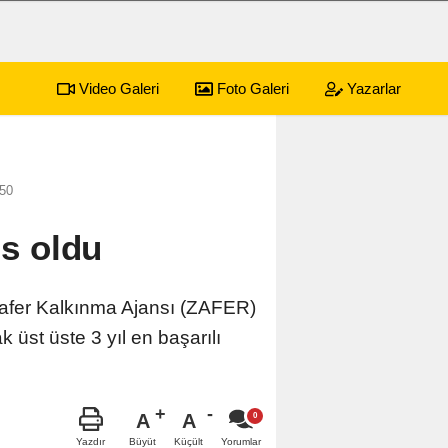
Video Galeri
Foto Galeri
Yazarlar
sürecek festival programı açıklandı
01:17
Emekli
:50
ns oldu
afer Kalkınma Ajansı (ZAFER)
st üste 3 yıl en başarılı
A
A
Büyüt
Küçült
Yazdır
Yorumlar