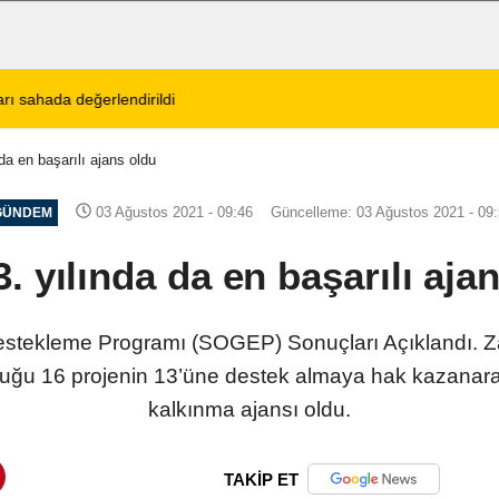
tos 2026 Cuma Defin Bilgileri Açıklandı
01:31
Dinar'da beş gün 
 da en başarılı ajans oldu
03 Ağustos 2021 - 09:46
Güncelleme: 03 Ağustos 2021 - 09
GÜNDEM
3. yılında da en başarılı aja
Destekleme Programı (SOGEP) Sonuçları Açıklandı. Z
ğu 16 projenin 13’üne destek almaya hak kazanarak ü
kalkınma ajansı oldu.
TAKİP ET