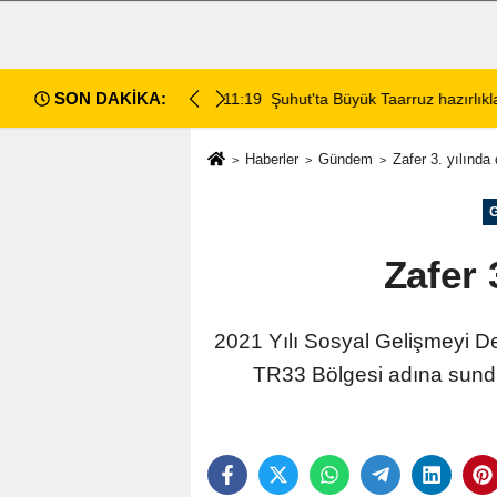
SON DAKİKA:
da değerlendirildi
11:18
Afyon Cenaze İlanları: 7 Ağus
Haberler
Gündem
Zafer 3. yılında
Zafer 
2021 Yılı Sosyal Gelişmeyi 
TR33 Bölgesi adına sundu