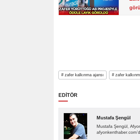
görü
# zafer kalkınma ajansı
# zafer kalkınm
EDİTÖR
Mustafa Şengül
Mustafa Şengül, Afyo
afyonkenthaber.com’da
almakta, haber akışı..