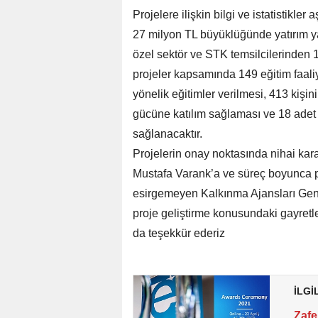
Projelere ilişkin bilgi ve istatistikl
27 milyon TL büyüklüğünde yatırım ya
özel sektör ve STK temsilcilerinden 
projeler kapsamında 149 eğitim faaliy
yönelik eğitimler verilmesi, 413 kişin
gücüne katılım sağlaması ve 18 adet
sağlanacaktır.
Projelerin onay noktasında nihai kar
Mustafa Varank’a ve süreç boyunca pr
esirgemeyen Kalkınma Ajansları Gene
proje geliştirme konusundaki gayretle
da teşekkür ederiz
İLGİ
Zafe