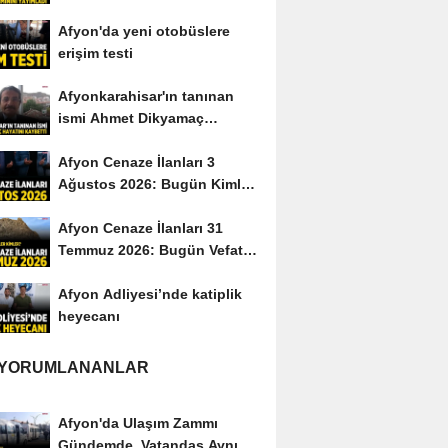
yayımladı
Afyon'da yeni otobüslere
erişim testi
Afyonkarahisar'ın tanınan
ismi Ahmet Dikyamaç
hayatını kaybetti
Afyon Cenaze İlanları 3
Ağustos 2026: Bugün Kimler
Vefat Etti?
Afyon Cenaze İlanları 31
Temmuz 2026: Bugün Vefat
Edenler Kimler?
Afyon Adliyesi’nde katiplik
heyecanı
 YORUMLANANLAR
Afyon'da Ulaşım Zammı
Gündemde, Vatandaş Aynı