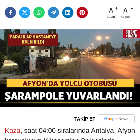
A
A
Büyüt
Küçült
TAKİP ET
Kaza
, saat 04:00 sıralarında Antalya- Afyon