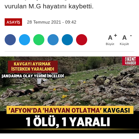
vurulan M.G hayatını kaybetti.
28 Temmuz 2021 - 09:42
ASAYIŞ
A
A
Büyüt
Küçült