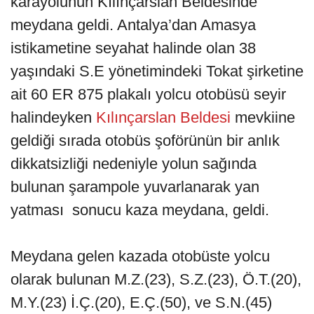
karayolunun Kılınçarslan Beldesinde
meydana geldi. Antalya’dan Amasya
istikametine seyahat halinde olan 38
yaşındaki S.E yönetimindeki Tokat şirketine
ait 60 ER 875 plakalı yolcu otobüsü seyir
halindeyken
Kılınçarslan Beldesi
mevkiine
geldiği sırada otobüs şoförünün bir anlık
dikkatsizliği nedeniyle yolun sağında
bulunan şarampole yuvarlanarak yan
yatması sonucu kaza meydana, geldi.
Meydana gelen kazada otobüste yolcu
olarak bulunan M.Z.(23), S.Z.(23), Ö.T.(20),
M.Y.(23) İ.Ç.(20), E.Ç.(50), ve S.N.(45)