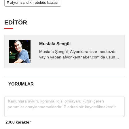
# afyon sandıklı otobüs kazası
EDİTÖR
Mustafa Şengül
Mustafa Şengül, Afyonkarahisar merkezde
yayın yapan afyonkenthaber.com’da uzun
yıllardır yerel internet medyasında görev
almakta, haber akışı...
YORUMLAR