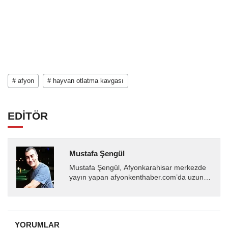
# afyon
# hayvan otlatma kavgası
EDİTÖR
Mustafa Şengül
Mustafa Şengül, Afyonkarahisar merkezde
yayın yapan afyonkenthaber.com’da uzun
yıllardır yerel internet medyasında görev
almakta, haber akışı...
YORUMLAR