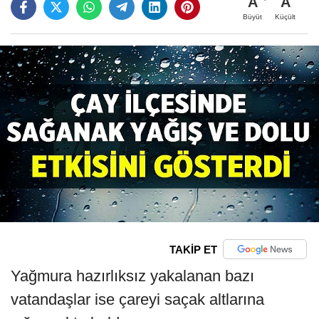
A
A
Büyüt
Küçült
TAKİP ET
Yağmura hazırlıksız yakalanan bazı
vatandaşlar ise çareyi saçak altlarına