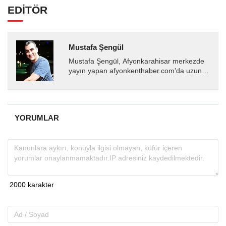
EDİTÖR
Mustafa Şengül
Mustafa Şengül, Afyonkarahisar merkezde
yayın yapan afyonkenthaber.com’da uzun
yıllardır yerel internet medyasında görev
almakta, haber akışı...
YORUMLAR