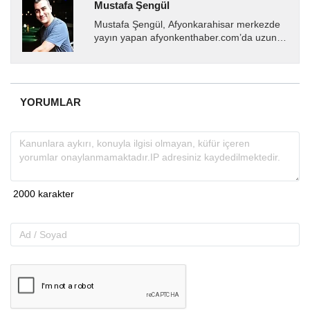
Mustafa Şengül
Mustafa Şengül, Afyonkarahisar merkezde
yayın yapan afyonkenthaber.com’da uzun
yıllardır yerel internet medyasında görev
almakta, haber akışı...
YORUMLAR