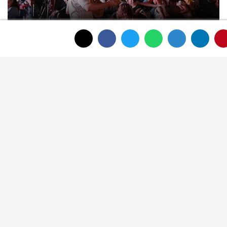
Yeşilçam klasiği açık havada
sinemaseverlerle buluştu
ÇOK OKUNAN HABERLER
Meteoroloji Afyonkarahisar için yeni
hava tahminini yayımladı
Afyonkarahisar'ın tanınan ismi
Ahmet Dikyamaç hayatını kaybetti