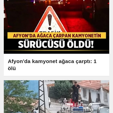
Afyon'da kamyonet ağaca çarptı: 1
ölü