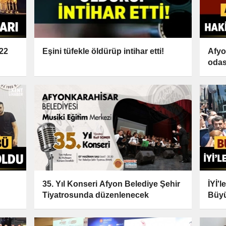
022
Eşini tüfekle öldürüp intihar etti!
Afyo
odas
35. Yıl Konseri Afyon Belediye Şehir
İYİ'l
Tiyatrosunda düzenlenecek
Büyü