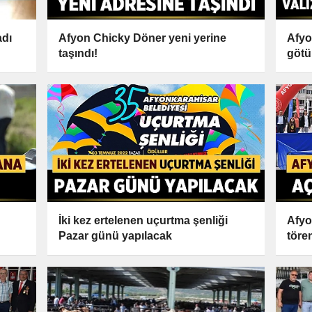
adı
Afyon Chicky Döner yeni yerine
Afyo
taşındı!
götü
İki kez ertelenen uçurtma şenliği
Afyo
Pazar günü yapılacak
tören