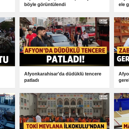
böyle görüntülendi
ele g
Afyonkarahisar'da düdüklü tencere
Afyo
patladı
gerek