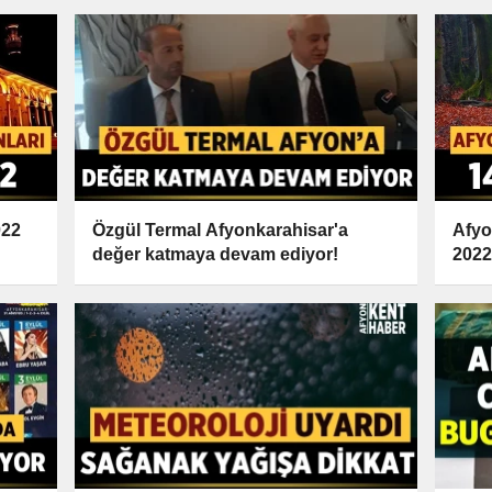
022
Özgül Termal Afyonkarahisar'a
Afyo
değer katmaya devam ediyor!
202