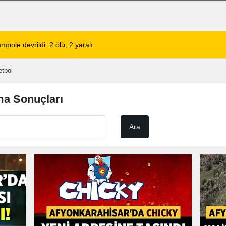
lerinin Tercihi: Halil Engin Oto Yıkama
02:11
Şarkıcı Cansever 
etbol
ma Sonuçları