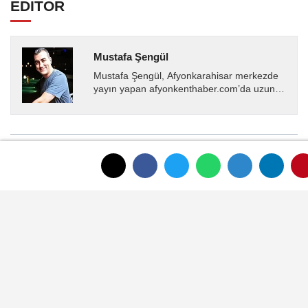
EDİTÖR
Mustafa Şengül
Mustafa Şengül, Afyonkarahisar merkezde
yayın yapan afyonkenthaber.com’da uzun
yıllardır yerel internet medyasında görev
almakta, haber akışı...
YORUMLAR