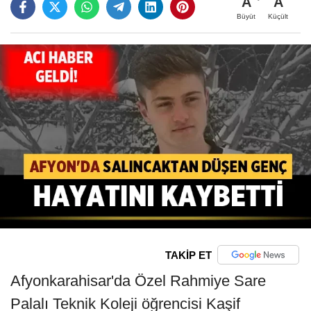
A
A
Büyüt
Küçült
TAKİP ET
Afyonkarahisar'da Özel Rahmiye Sare
Palalı Teknik Koleji öğrencisi Kaşif