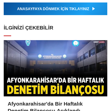
ANASAYFAYA DÖNMEK İÇİN TIKLAYINIZ
İLGINIZI ÇEKEBILIR
Afyonkarahisar'da Bir Haftalık
Denetim Bilançosu Açıklandı