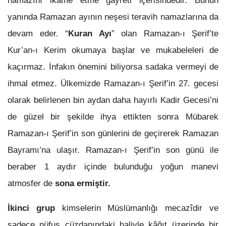
yanında Ramazan ayının neşesi teravih namazlarına da
devam eder. “
Kuran Ayı
” olan Ramazan-ı Şerif’te
Kur’an-ı Kerim okumaya başlar ve mukabeleleri de
kaçırmaz. İnfakın önemini biliyorsa sadaka vermeyi de
ihmal etmez. Ülkemizde Ramazan-ı Şerif’in 27. gecesi
olarak belirlenen bin aydan daha hayırlı Kadir Gecesi’ni
de güzel bir şekilde ihya ettikten sonra Mübarek
Ramazan-ı Şerif’in son günlerini de geçirerek Ramazan
Bayramı’na ulaşır. Ramazan-ı Şerif’in son günü ile
beraber 1 aydır içinde bulunduğu yoğun manevi
atmosfer de
sona ermiştir.
İkinci grup
kimselerin Müslümanlığı mecazîdir ve
sadece nüfus cüzdanındaki haliyle kâğıt üzerinde bir