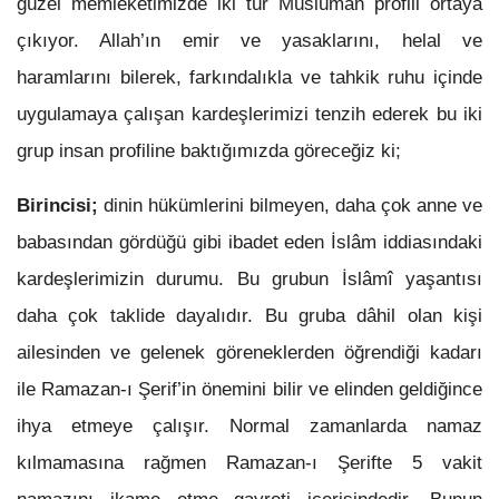
güzel memleketimizde iki tür Müslüman profili ortaya
çıkıyor. Allah’ın emir ve yasaklarını, helal ve
haramlarını bilerek, farkındalıkla ve tahkik ruhu içinde
uygulamaya çalışan kardeşlerimizi tenzih ederek bu iki
grup insan profiline baktığımızda göreceğiz ki;
Birincisi;
dinin hükümlerini bilmeyen, daha çok anne ve
babasından gördüğü gibi ibadet eden İslâm iddiasındaki
kardeşlerimizin durumu. Bu grubun İslâmî yaşantısı
daha çok taklide dayalıdır. Bu gruba dâhil olan kişi
ailesinden ve gelenek göreneklerden öğrendiği kadarı
ile Ramazan-ı Şerif’in önemini bilir ve elinden geldiğince
ihya etmeye çalışır. Normal zamanlarda namaz
kılmamasına rağmen Ramazan-ı Şerifte 5 vakit
namazını ikame etme gayreti içerisindedir. Bunun