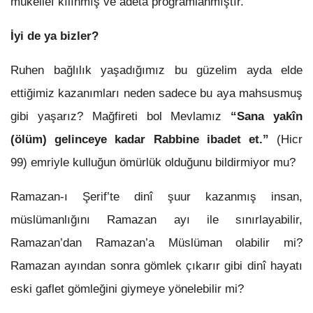
mükellef kılınmış ve adeta programlanmıştır.
İyi de ya bizler?
Ruhen bağlılık yaşadığımız bu güzelim ayda elde
ettiğimiz kazanımları neden sadece bu aya mahsusmuş
gibi yaşarız? Mağfireti bol Mevlamız
“Sana yakîn
(ölüm) gelinceye kadar Rabbine ibadet et.”
(Hicr
99) emriyle kulluğun ömürlük olduğunu bildirmiyor mu?
Ramazan-ı Şerif’te dinî şuur kazanmış insan,
müslümanlığını Ramazan ayı ile sınırlayabilir,
Ramazan’dan Ramazan’a Müslüman olabilir mi?
Ramazan ayından sonra gömlek çıkarır gibi dinî hayatı
eski gaflet gömleğini giymeye yönelebilir mi?