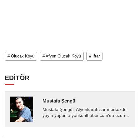
# Olucak Köyü
# Afyon Olucak Köyü
# İftar
EDİTÖR
Mustafa Şengül
Mustafa Şengül, Afyonkarahisar merkezde
yayın yapan afyonkenthaber.com’da uzun
yıllardır yerel internet medyasında görev
almakta, haber akışı...