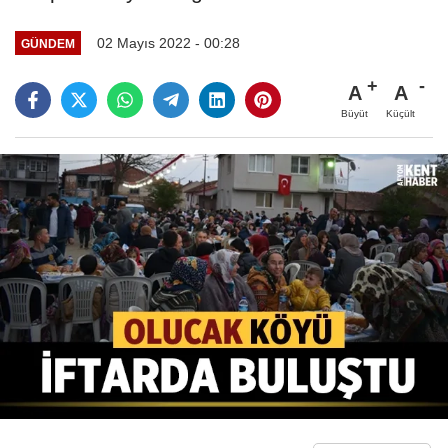
02 Mayıs 2022 - 00:28
GÜNDEM
A
A
Büyüt
Küçült