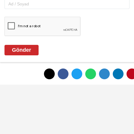
Gönder
ANASAYFAYA DÖNMEK İÇİN TIKLAYINIZ
İLGINIZI ÇEKEBILIR