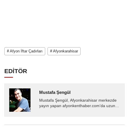
# Afyon İftar Çadırları
# Afyonkarahisar
EDİTÖR
Mustafa Şengül
Mustafa Şengül, Afyonkarahisar merkezde
yayın yapan afyonkenthaber.com’da uzun
yıllardır yerel internet medyasında görev
almakta, haber akışı...