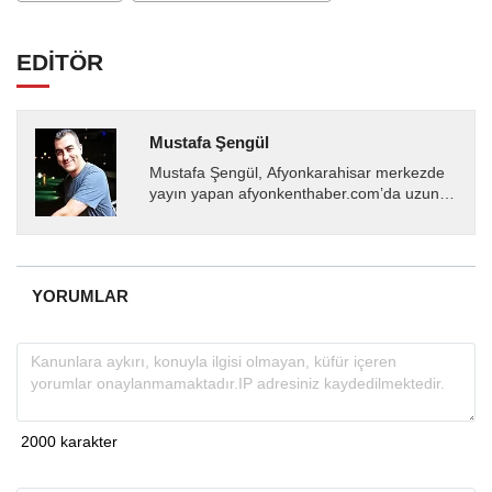
EDİTÖR
Mustafa Şengül
Mustafa Şengül, Afyonkarahisar merkezde
yayın yapan afyonkenthaber.com’da uzun
yıllardır yerel internet medyasında görev
almakta, haber akışı...
YORUMLAR