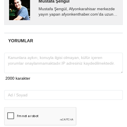
Mustafa Şengül
Mustafa Şengül, Afyonkarahisar merkezde
yayın yapan afyonkenthaber.com’da uzun
yıllardır yerel internet medyasında görev
almakta, haber akışı...
YORUMLAR