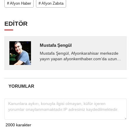
# Afyon Haber
# Afyon Zabıta
EDİTÖR
Mustafa Şengül
Mustafa Şengül, Afyonkarahisar merkezde
yayın yapan afyonkenthaber.com’da uzun
yıllardır yerel internet medyasında görev
almakta, haber akışı...
YORUMLAR