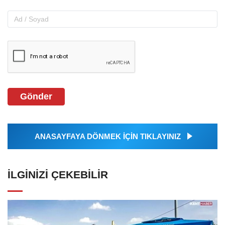
Gönder
ANASAYFAYA DÖNMEK İÇİN TIKLAYINIZ
İLGINIZI ÇEKEBILIR