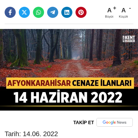
A
A
Büyüt
Küçült
TAKİP ET
Tarih: 14.06. 2022