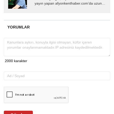
yayın yapan afyonkenthaber.com’da uzun
yıllardır yerel internet medyasında görev
almakta, haber akışı...
YORUMLAR